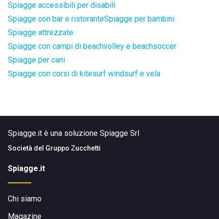
Spiagge accessibili per disabili
Spiagge con bar e ristorante
Spiagge per bambini
Spiagge attrezzate
Spiagge con campi di beachvolley e beachsoccer
Spiagge per cani
Spiagge con corsi di kitesurf windsurf e vela
Spiagge.it è una soluzione Spiagge Srl
Società del
Gruppo Zucchetti
Spiagge.it
Chi siamo
Magazine