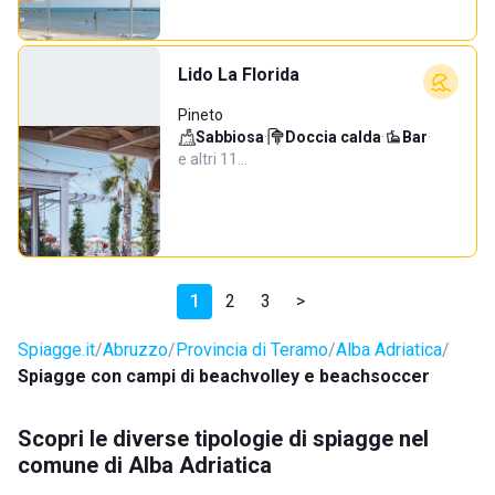
Lido La Florida
Pineto
Sabbiosa
·
Doccia calda
·
Bar
·
e altri 11…
1
2
3
>
Spiagge.it
Abruzzo
Provincia di Teramo
Alba Adriatica
Spiagge con campi di beachvolley e beachsoccer
Scopri le diverse tipologie di spiagge nel
comune di Alba Adriatica