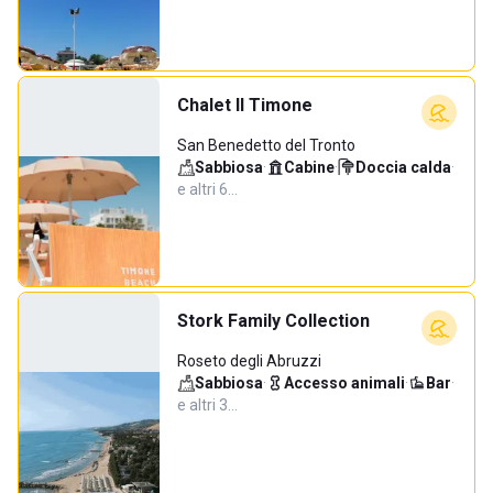
Chalet Il Timone
San Benedetto del Tronto
Sabbiosa
·
Cabine
·
Doccia calda
·
e altri 6…
Stork Family Collection
Roseto degli Abruzzi
Sabbiosa
·
Accesso animali
·
Bar
·
e altri 3…