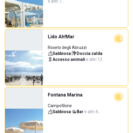
e altri 7…
Lido Ah!Mar
Roseto degli Abruzzi
Sabbiosa
·
Doccia calda
·
Accesso animali
·
e altri 13…
Fontana Marina
Campofilone
Sabbiosa
·
Bar
·
e altri 4…