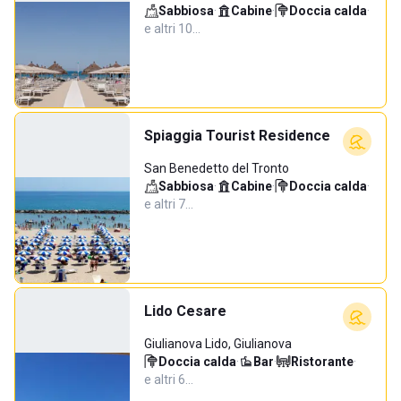
Sabbiosa
·
Cabine
·
Doccia calda
·
e altri 10…
Spiaggia Tourist Residence
San Benedetto del Tronto
Sabbiosa
·
Cabine
·
Doccia calda
·
e altri 7…
Lido Cesare
Giulianova Lido, Giulianova
Doccia calda
·
Bar
·
Ristorante
·
e altri 6…