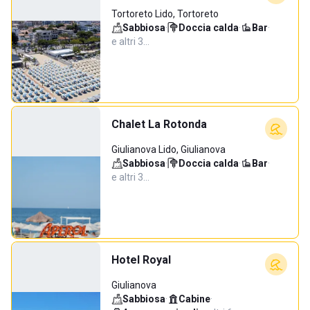
Tortoreto Lido, Tortoreto
Sabbiosa
·
Doccia calda
·
Bar
·
e altri 3…
Chalet La Rotonda
Giulianova Lido, Giulianova
Sabbiosa
·
Doccia calda
·
Bar
·
e altri 3…
Hotel Royal
Giulianova
Sabbiosa
·
Cabine
·