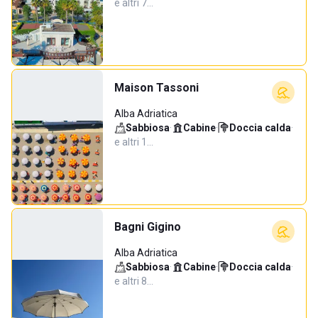
e altri 7…
Maison Tassoni
Alba Adriatica
Sabbiosa
·
Cabine
·
Doccia calda
·
e altri 1…
Bagni Gigino
Alba Adriatica
Sabbiosa
·
Cabine
·
Doccia calda
·
e altri 8…