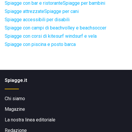
Spiagge con bar e ristorante
Spiagge per bambini
Spiagge attrezzate
Spiagge per cani
Spiagge accessibili per disabili
Spiagge con campi di beachvolley e beachsoccer
Spiagge con corsi di kitesurf windsurf e vela
Spiagge con piscina e posto barca
Spiagge.it
Chi siamo
Magazine
La nostra linea editoriale
Redazione