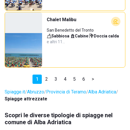
Chalet Malibu
San Benedetto del Tronto
Sabbiosa
·
Cabine
·
Doccia calda
·
e altri 11…
1
2
3
4
5
6
>
Spiagge.it
Abruzzo
Provincia di Teramo
Alba Adriatica
Spiagge attrezzate
Scopri le diverse tipologie di spiagge nel
comune di Alba Adriatica