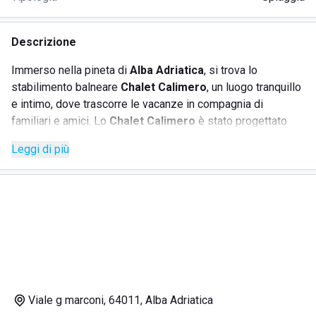
Descrizione
Immerso nella pineta di
Alba Adriatica
, si trova lo
stabilimento balneare
Chalet Calimero
, un luogo tranquillo
e intimo, dove trascorre le vacanze in compagnia di
familiari e amici. Lo
Chalet Calimero
è stato progettato
per garantire il massimo del relax, difatti dispone di diverse
Leggi di più
aree verdi con ombrelloni per godere del fresco e della
brezza marina, magari sorseggiando un cocktail preparato
dagli esperti barman del lido. Il lido può essere facilmente
raggiunto in auto o a piedi, dal centro storico di
Alba
Adriatica
.
Presso lo
Chalet Calimero
è possibile noleggiare
ombrelloni, sedie sdraio, lettini e cabine o usufruire dei
tanti servizi disponibili:
Viale g marconi, 64011, Alba Adriatica