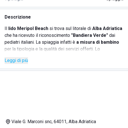
Descrizione
Il
lido Meripol Beach
si trova sul litorale di
Alba Adriatica
che ha ricevuto il riconoscimento
"Bandiera Verde"
dai
pediatri italiani. La spiaggia infatti è
a misura di bambino
per la tipologia e la qualità dei servizi offerti. Lo
stabilimento balneare è riservato agli ospiti dell'Hotel
Leggi di più
Meripol che si trova a pochi passi dalla spiaggia e ha
sabbia fine e mare con un fondale basso adatto anche ai
bambini.
Lo stabilimento balneare Meripol Beach offre ai propri
clienti un'accoglienza tranquilla e famigliare e dispone di:
· ombrelloni
Viale G. Marconi snc, 64011, Alba Adriatica
· lettini