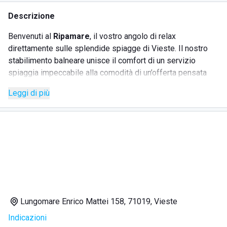
Descrizione
Benvenuti al
Ripamare
, il vostro angolo di relax
direttamente sulle splendide spiagge di Vieste. Il nostro
stabilimento balneare unisce il comfort di un servizio
spiaggia impeccabile alla comodità di un’offerta pensata
per ogni momento della giornata.
Leggi di più
Mettiamo a disposizione dei nostri ospiti comodi
ombrelloni e lettini, accompagnati da
due comode opzioni
di parcheggio
: un primo parcheggio scoperto di circa 30
posti
adiacente alla struttura
, che vi permette di
accedere direttamente senza dover attraversare la strada,
e un secondo parcheggio più ampio situato a breve
distanza
Lungomare Enrico Mattei 158, 71019, Vieste
La nostra giornata inizia ogni mattina con il profumo dei
Indicazioni
nostri
cornetti caldi artigianali
, preparati freschi nel