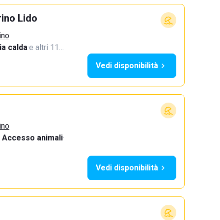
ino Lido
ino
a calda
·
e altri 11…
Vedi disponibilità
ino
Accesso animali
·
Vedi disponibilità