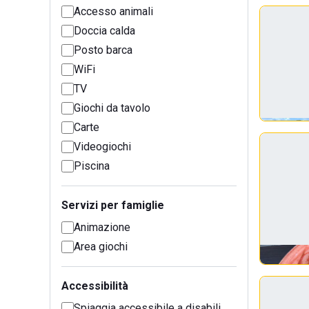
Accesso animali
Doccia calda
Posto barca
WiFi
TV
Giochi da tavolo
Carte
Videogiochi
Piscina
Servizi per famiglie
Animazione
Area giochi
Accessibilità
Spiaggia accessibile a disabili