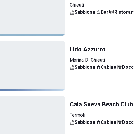
Chieuti
Sabbiosa
·
Bar
·
Ristoran
Lido Azzurro
Marina Di Chieuti
Sabbiosa
·
Cabine
·
Docci
Cala Sveva Beach Club
Termoli
Sabbiosa
·
Cabine
·
Docci