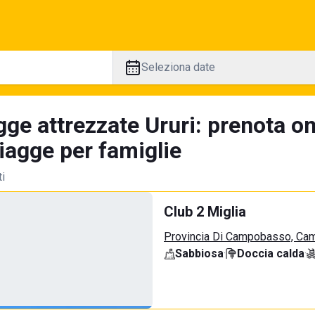
Seleziona date
ge attrezzate Ururi: prenota on
iagge per famiglie
ti
Club 2 Miglia
Provincia Di Campobasso, Ca
Sabbiosa
·
Doccia calda
·