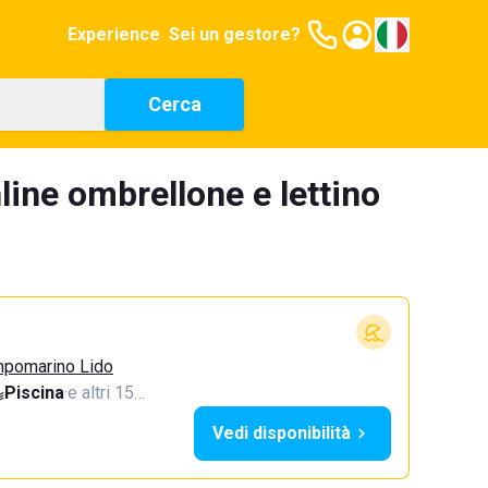
Experience
Sei un gestore?
Cerca
line ombrellone e lettino
mpomarino Lido
Piscina
·
e altri 15…
Vedi disponibilità