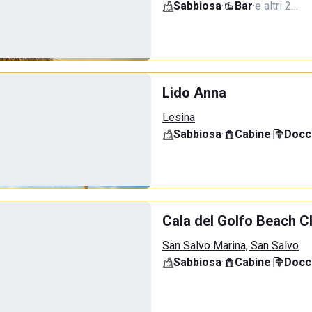
Sabbiosa
·
Bar
·
e altri 2…
Lido Anna
Lesina
Sabbiosa
·
Cabine
·
Docci
Cala del Golfo Beach C
San Salvo Marina, San Salvo
Sabbiosa
·
Cabine
·
Docci