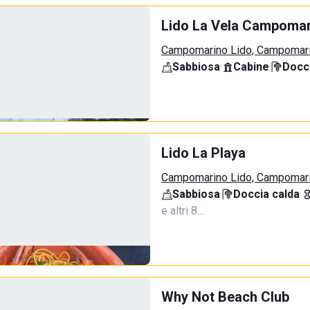
Lido La Vela Campomar
Campomarino Lido, Campomar
Sabbiosa
·
Cabine
·
Docci
Lido La Playa
Campomarino Lido, Campomar
Sabbiosa
·
Doccia calda
·
e altri 8…
Why Not Beach Club