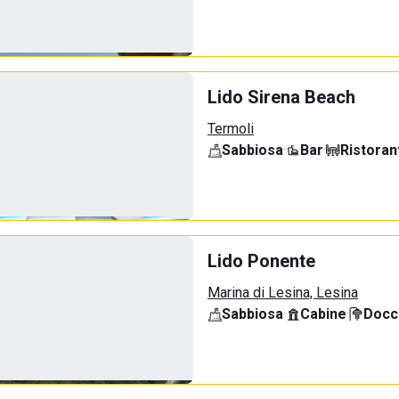
Lido Sirena Beach
Termoli
Sabbiosa
·
Bar
·
Ristoran
Lido Ponente
Marina di Lesina, Lesina
Sabbiosa
·
Cabine
·
Docci