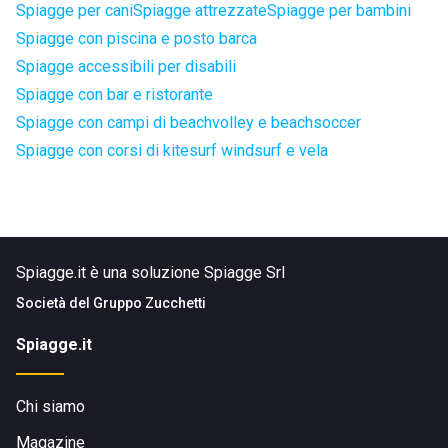
Spiagge per cani
Spiagge attrezzate
Spiagge per bambini
Spiagge con piscina e posto barca
Spiagge accessibili per disabili
Spiagge con bar e ristorante
Spiagge con campi di beachvolley e beachsoccer
Spiagge con corsi di kitesurf windsurf e vela
Spiagge.it è una soluzione Spiagge Srl
Società del
Gruppo Zucchetti
Spiagge.it
Chi siamo
Magazine