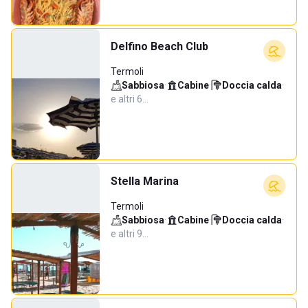
Delfino Beach Club
Termoli
Sabbiosa
·
Cabine
·
Doccia calda
·
e altri 6…
Stella Marina
Termoli
Sabbiosa
·
Cabine
·
Doccia calda
·
e altri 9…