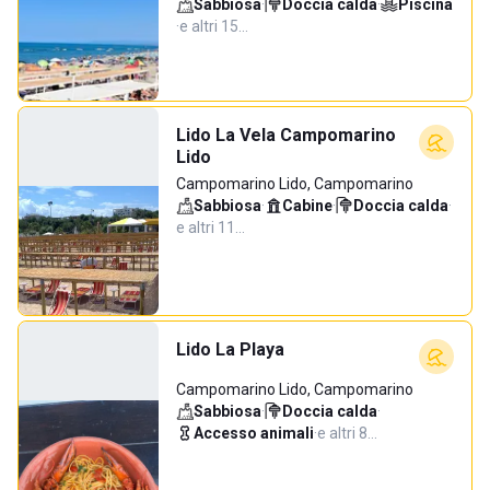
Sabbiosa
·
Doccia calda
·
Piscina
·
e altri 15…
Lido La Vela Campomarino
Lido
Campomarino Lido, Campomarino
Sabbiosa
·
Cabine
·
Doccia calda
·
e altri 11…
Lido La Playa
Campomarino Lido, Campomarino
Sabbiosa
·
Doccia calda
·
Accesso animali
·
e altri 8…