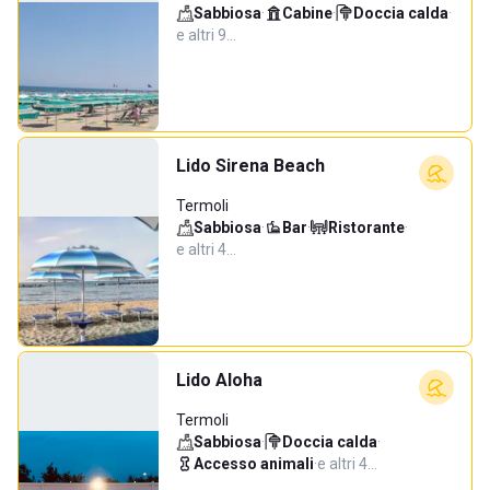
Sabbiosa
·
Cabine
·
Doccia calda
·
e altri 9…
Lido Sirena Beach
Termoli
Sabbiosa
·
Bar
·
Ristorante
·
e altri 4…
Lido Aloha
Termoli
Sabbiosa
·
Doccia calda
·
Accesso animali
·
e altri 4…