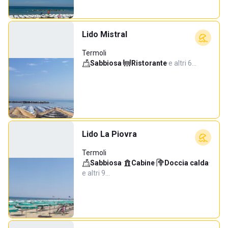
Lido Mistral
Termoli
Sabbiosa
·
Ristorante
·
e altri 6…
Lido La Piovra
Termoli
Sabbiosa
·
Cabine
·
Doccia calda
·
e altri 9…