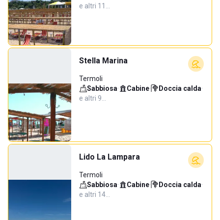
e altri 11…
Stella Marina
Termoli
Sabbiosa
·
Cabine
·
Doccia calda
·
e altri 9…
Lido La Lampara
Termoli
Sabbiosa
·
Cabine
·
Doccia calda
·
e altri 14…