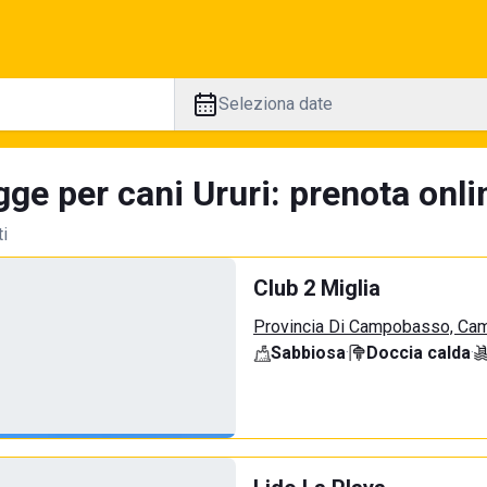
Seleziona date
ge per cani Ururi: prenota onli
ti
Club 2 Miglia
Provincia Di Campobasso, Ca
Sabbiosa
·
Doccia calda
·