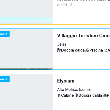
e altri 12…
Villaggio Turistico Cio
Jelsi
Doccia calda
·
Piscina
·
A
Elysium
Alto Molise, Isernia
Cabine
·
Doccia calda
·
P