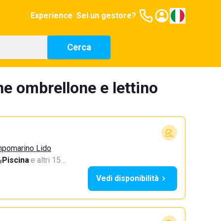
Experience
Sei un gestore?
Cerca
ne ombrellone e lettino
mpomarino Lido
Piscina
·
e altri 15…
Vedi disponibilità