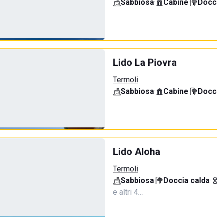
Sabbiosa
·
Cabine
·
Docci
Lido La Piovra
Termoli
Sabbiosa
·
Cabine
·
Docci
Lido Aloha
Termoli
Sabbiosa
·
Doccia calda
·
e altri 4…