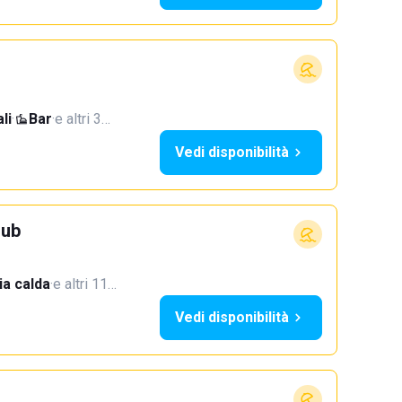
li
·
Bar
·
e altri 3…
Vedi disponibilità
lub
a calda
·
e altri 11…
Vedi disponibilità