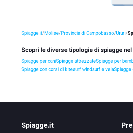
Spiagge.it
Molise
Provincia di Campobasso
Ururi
Sp
Scopri le diverse tipologie di spiagge ne
Spiagge per cani
Spiagge attrezzate
Spiagge per bamb
Spiagge con corsi di kitesurf windsurf e vela
Spiagge 
Spiagge.it
Pre