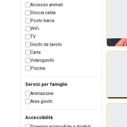
Accesso animali
Doccia calda
Posto barca
WiFi
TV
Giochi da tavolo
Carte
Videogiochi
Piscina
Servizi per famiglie
Animazione
Area giochi
Accessibilità
Spiaggia accessibile a disabili