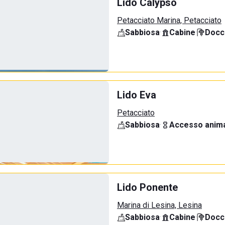
Lido Calypso
Petacciato Marina, Petacciato
Sabbiosa
·
Cabine
·
Docci
Lido Eva
Petacciato
Sabbiosa
·
Accesso anima
Lido Ponente
Marina di Lesina, Lesina
Sabbiosa
·
Cabine
·
Docci