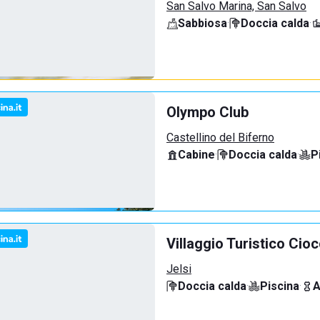
San Salvo Marina, San Salvo
Sabbiosa
·
Doccia calda
·
Olympo Club
Castellino del Biferno
Cabine
·
Doccia calda
·
P
Villaggio Turistico Cio
Jelsi
Doccia calda
·
Piscina
·
A