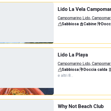
Lido La Vela Campomar
Campomarino Lido, Campomar
Sabbiosa
·
Cabine
·
Docci
Lido La Playa
Campomarino Lido, Campomar
Sabbiosa
·
Doccia calda
·
e altri 8…
Why Not Beach Club