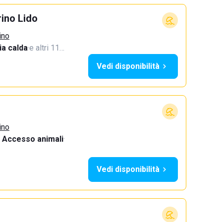
ino Lido
ino
a calda
·
e altri 11…
Vedi disponibilità
ino
Accesso animali
·
Vedi disponibilità