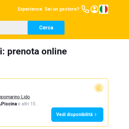
Experience
Sei un gestore?
Cerca
i: prenota online
mpomarino Lido
Piscina
·
e altri 15…
Vedi disponibilità