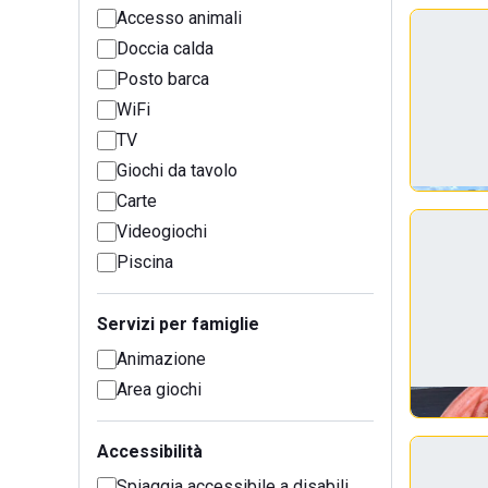
Accesso animali
Doccia calda
Posto barca
WiFi
TV
Giochi da tavolo
Carte
Videogiochi
Piscina
Servizi per famiglie
Animazione
Area giochi
Accessibilità
Spiaggia accessibile a disabili