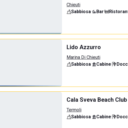
Chieuti
Sabbiosa
·
Bar
·
Ristoran
Lido Azzurro
Marina Di Chieuti
Sabbiosa
·
Cabine
·
Docci
Cala Sveva Beach Club
Termoli
Sabbiosa
·
Cabine
·
Docci