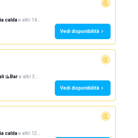
a calda
·
e altri 14…
Vedi disponibilità
li
·
Bar
·
e altri 3…
Vedi disponibilità
a calda
·
e altri 12…