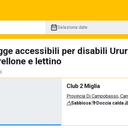
Seleziona date
ge accessibili per disabili Urur
llone e lettino
ti
Club 2 Miglia
Provincia Di Campobasso, Ca
Sabbiosa
·
Doccia calda
·