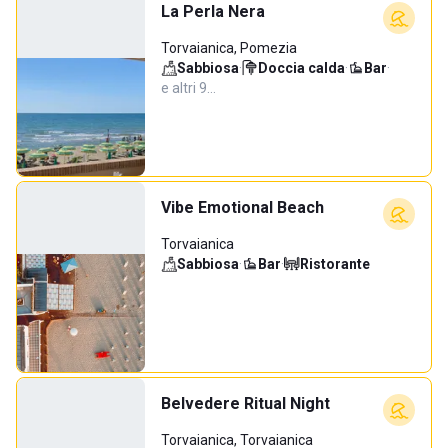
La Perla Nera
Torvaianica, Pomezia
Sabbiosa
·
Doccia calda
·
Bar
·
e altri 9…
Vibe Emotional Beach
Torvaianica
Sabbiosa
·
Bar
·
Ristorante
Belvedere Ritual Night
Torvaianica, Torvaianica