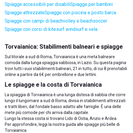
Spiagge accessibili per disabili
Spiagge per bambini
Spiagge attrezzate
Spiagge con piscina e posto barca
Spiagge con campi di beachvolley e beachsoccer
Spiagge con corsi di kitesurf windsurf e vela
Torvaianica: Stabilimenti balneari e spiagge
Sul litorale a sud di Roma, Torvaianica è una meta balneare
comoda dalla lunga spiaggia sabbiosa, in Lazio. Su questa pagina
trovi tutti i suoi stabilimenti balneari, 21 in tutto, di cui 8 prenotabili
online a partire da 6€ per ombrellone e due lettini.
Le spiagge e la costa di Torvaianica
La spiaggia di Torvaianica è una lunga distesa di sabbia che corre
lungo il lungomare a sud di Roma, divisa in stabilimenti attrezzati
e tratti liberi, dal fondale basso adatto alle famiglie. È una delle
mete più comode per chi arriva dalla capitale.
Lungo la stessa costa si trovano
Lido di Ostia
,
Anzio
e
Ardea
.
Per approfondire, leggi la nostra guida alle
spiagge più belle di
Torvaianica
.