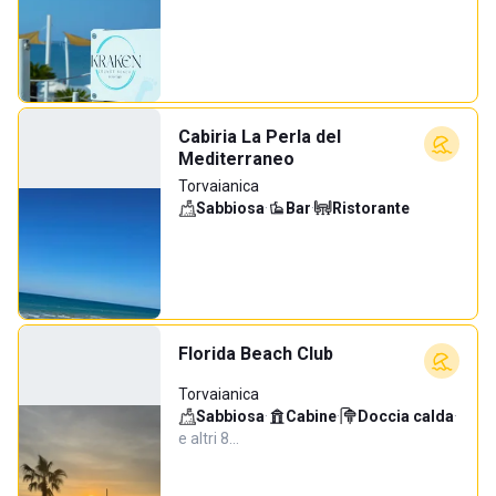
Cabiria La Perla del
Mediterraneo
Torvaianica
Sabbiosa
·
Bar
·
Ristorante
Florida Beach Club
Torvaianica
Sabbiosa
·
Cabine
·
Doccia calda
·
e altri 8…