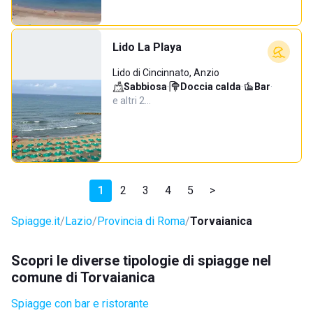
Lido La Playa
Lido di Cincinnato, Anzio
Sabbiosa
·
Doccia calda
·
Bar
·
e altri 2…
1
2
3
4
5
>
Spiagge.it
Lazio
Provincia di Roma
Torvaianica
Scopri le diverse tipologie di spiagge nel
comune di Torvaianica
Spiagge con bar e ristorante