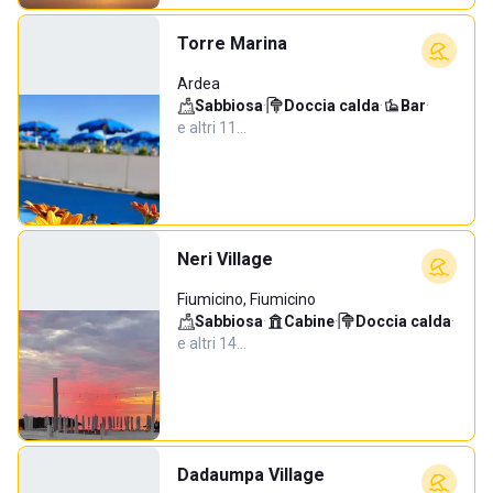
Torre Marina
Ardea
Sabbiosa
·
Doccia calda
·
Bar
·
e altri 11…
Neri Village
Fiumicino, Fiumicino
Sabbiosa
·
Cabine
·
Doccia calda
·
e altri 14…
Dadaumpa Village