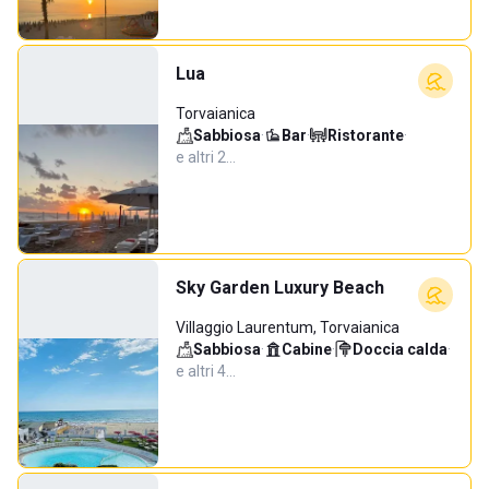
Lua
Torvaianica
Sabbiosa
·
Bar
·
Ristorante
·
e altri 2…
Sky Garden Luxury Beach
Villaggio Laurentum, Torvaianica
Sabbiosa
·
Cabine
·
Doccia calda
·
e altri 4…