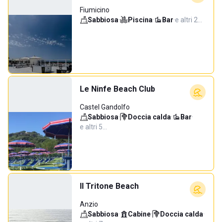
Fiumicino
Sabbiosa
·
Piscina
·
Bar
·
e altri 2…
Le Ninfe Beach Club
Castel Gandolfo
Sabbiosa
·
Doccia calda
·
Bar
·
e altri 5…
Il Tritone Beach
Anzio
Sabbiosa
·
Cabine
·
Doccia calda
·