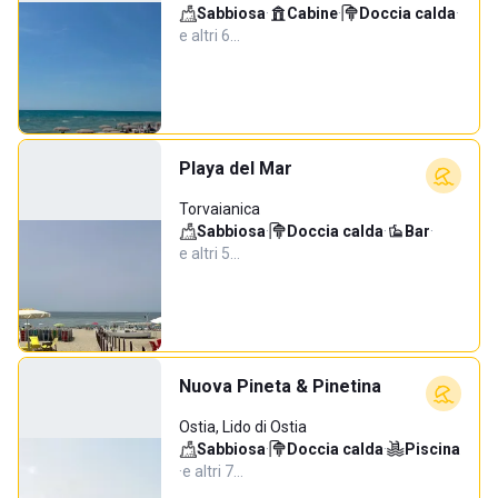
Sabbiosa
·
Cabine
·
Doccia calda
·
e altri 6…
Playa del Mar
Torvaianica
Sabbiosa
·
Doccia calda
·
Bar
·
e altri 5…
Nuova Pineta & Pinetina
Ostia, Lido di Ostia
Sabbiosa
·
Doccia calda
·
Piscina
·
e altri 7…