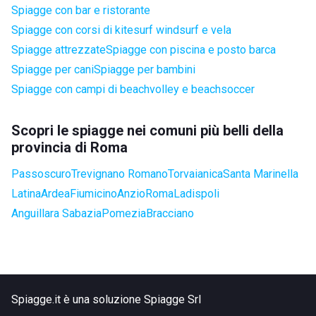
Spiagge con bar e ristorante
Spiagge con corsi di kitesurf windsurf e vela
Spiagge attrezzate
Spiagge con piscina e posto barca
Spiagge per cani
Spiagge per bambini
Spiagge con campi di beachvolley e beachsoccer
Scopri le spiagge nei comuni più belli della
provincia di Roma
Passoscuro
Trevignano Romano
Torvaianica
Santa Marinella
Latina
Ardea
Fiumicino
Anzio
Roma
Ladispoli
Anguillara Sabazia
Pomezia
Bracciano
Spiagge.it è una soluzione Spiagge Srl