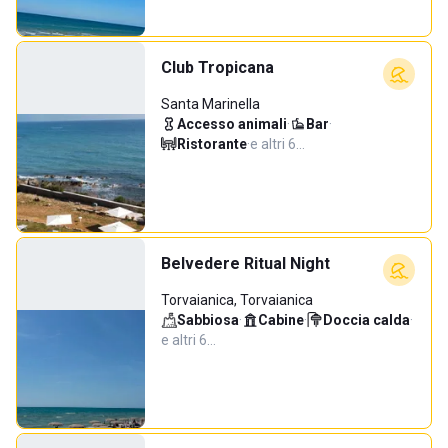
Club Tropicana
Santa Marinella
Accesso animali
·
Bar
·
Ristorante
·
e altri 6…
Belvedere Ritual Night
Torvaianica, Torvaianica
Sabbiosa
·
Cabine
·
Doccia calda
·
e altri 6…