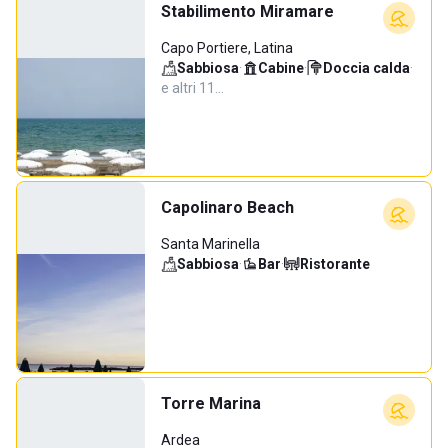
Stabilimento Miramare
Capo Portiere, Latina
Sabbiosa
·
Cabine
·
Doccia calda
·
e altri 11…
Capolinaro Beach
Santa Marinella
Sabbiosa
·
Bar
·
Ristorante
Torre Marina
Ardea