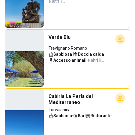
e altri 1…
Verde Blu
Trevignano Romano
Sabbiosa
·
Doccia calda
·
Accesso animali
·
e altri 9…
Cabiria La Perla del
Mediterraneo
Torvaianica
Sabbiosa
·
Bar
·
Ristorante