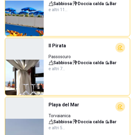
Sabbiosa
·
Doccia calda
·
Bar
·
e altri 11…
Il Pirata
Passoscuro
Sabbiosa
·
Doccia calda
·
Bar
·
e altri 7…
Playa del Mar
Torvaianica
Sabbiosa
·
Doccia calda
·
Bar
·
e altri 5…