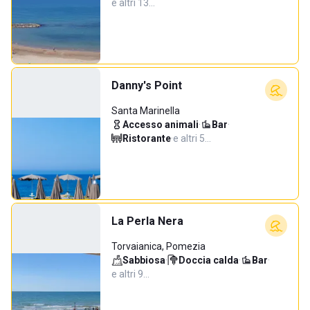
e altri 13…
Danny's Point
Santa Marinella
Accesso animali
·
Bar
·
Ristorante
·
e altri 5…
La Perla Nera
Torvaianica, Pomezia
Sabbiosa
·
Doccia calda
·
Bar
·
e altri 9…