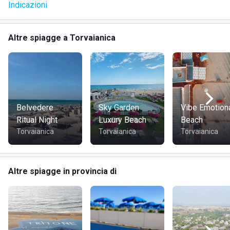
Indicazioni
Altre spiagge a Torvaianica
Belvedere
Sky Garden
Vibe Emotion
Ritual Night
Luxury Beach
Beach
Torvaianica
Torvaianica
Torvaianica
Altre spiagge in provincia di