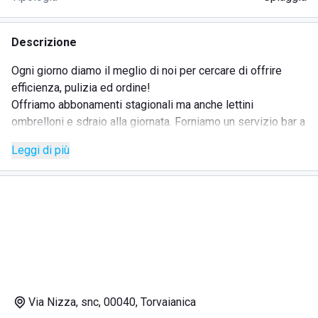
Descrizione
Ogni giorno diamo il meglio di noi per cercare di offrire
efficienza, pulizia ed ordine!
Offriamo abbonamenti stagionali ma anche lettini
ombrelloni e sdraio alla giornata. Forniamo un servizio bar a
tutto tondo, dalle colazioni mattutine con lieviti di
Leggi di più
pasticceria e un reparto caffetteria completo agli aperitivi
da gustare con una vista mare ineguagliabile. Vieni a
trovarci!
Via Nizza, snc, 00040, Torvaianica