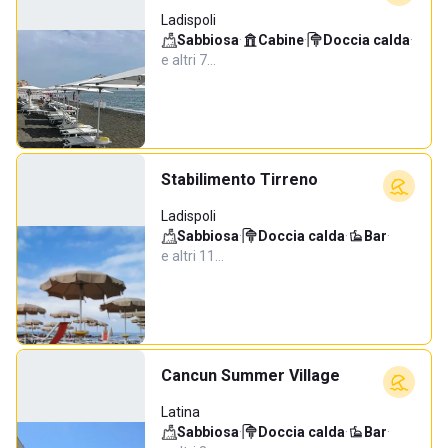
Ladispoli
Sabbiosa
·
Cabine
·
Doccia calda
·
e altri 7…
Stabilimento Tirreno
Ladispoli
Sabbiosa
·
Doccia calda
·
Bar
·
e altri 11…
Cancun Summer Village
Latina
Sabbiosa
·
Doccia calda
·
Bar
·