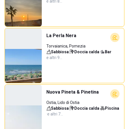
e altri 8…
La Perla Nera
Torvaianica, Pomezia
Sabbiosa
·
Doccia calda
·
Bar
·
e altri 9…
Nuova Pineta & Pinetina
Ostia, Lido di Ostia
Sabbiosa
·
Doccia calda
·
Piscina
·
e altri 7…