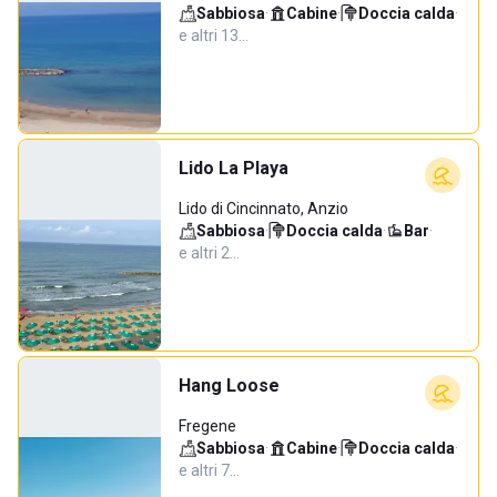
Sabbiosa
·
Cabine
·
Doccia calda
·
e altri 13…
Lido La Playa
Lido di Cincinnato, Anzio
Sabbiosa
·
Doccia calda
·
Bar
·
e altri 2…
Hang Loose
Fregene
Sabbiosa
·
Cabine
·
Doccia calda
·
e altri 7…