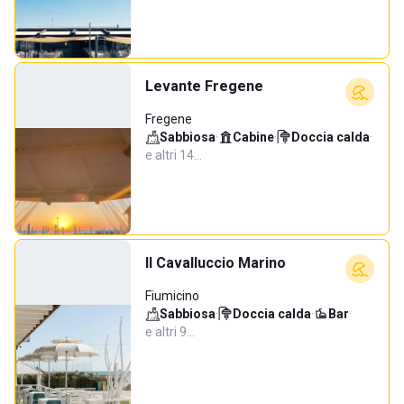
Levante Fregene
Fregene
Sabbiosa
·
Cabine
·
Doccia calda
·
e altri 14…
Il Cavalluccio Marino
Fiumicino
Sabbiosa
·
Doccia calda
·
Bar
·
e altri 9…