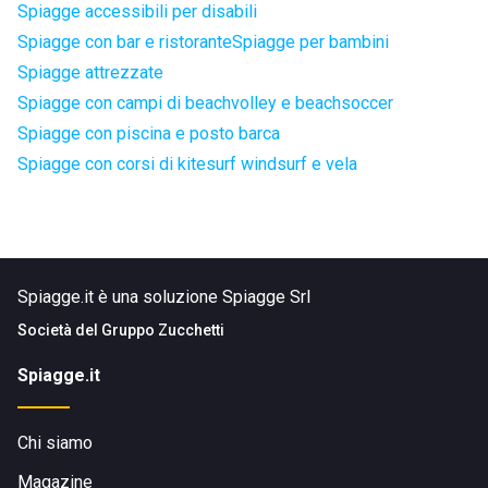
Spiagge accessibili per disabili
Spiagge con bar e ristorante
Spiagge per bambini
Spiagge attrezzate
Spiagge con campi di beachvolley e beachsoccer
Spiagge con piscina e posto barca
Spiagge con corsi di kitesurf windsurf e vela
Spiagge.it è una soluzione Spiagge Srl
Società del
Gruppo Zucchetti
Spiagge.it
Chi siamo
Magazine