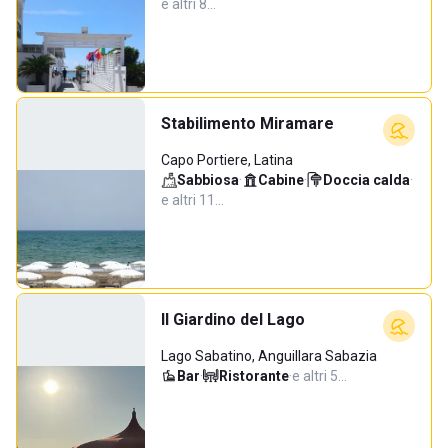
e altri 8…
Stabilimento Miramare
Capo Portiere, Latina
Sabbiosa
·
Cabine
·
Doccia calda
·
e altri 11…
Il Giardino del Lago
Lago Sabatino, Anguillara Sabazia
Bar
·
Ristorante
·
e altri 5…