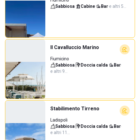
Fiumicino
Sabbiosa
·
Cabine
·
Bar
·
e altri 5…
Il Cavalluccio Marino
Fiumicino
Sabbiosa
·
Doccia calda
·
Bar
·
e altri 9…
Stabilimento Tirreno
Ladispoli
Sabbiosa
·
Doccia calda
·
Bar
·
e altri 11…