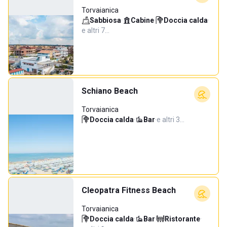
Torvaianica
Sabbiosa
·
Cabine
·
Doccia calda
·
e altri 7…
Schiano Beach
Torvaianica
Doccia calda
·
Bar
·
e altri 3…
Cleopatra Fitness Beach
Torvaianica
Doccia calda
·
Bar
·
Ristorante
·