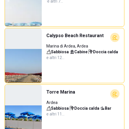
·
e altri 7…
Calypso Beach Restaurant
Marina di Ardea, Ardea
Sabbiosa
·
Cabine
·
Doccia calda
·
e altri 12…
Torre Marina
Ardea
Sabbiosa
·
Doccia calda
·
Bar
·
e altri 11…