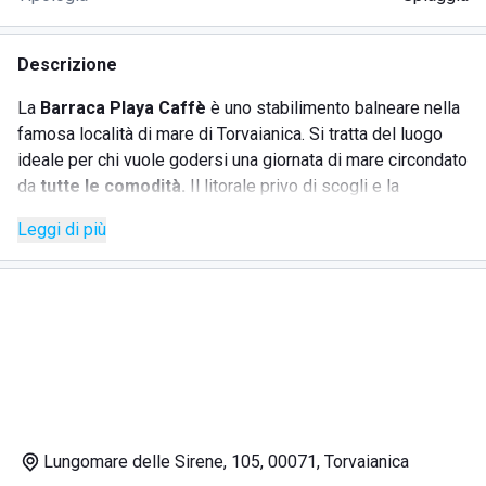
Descrizione
La
Barraca Playa Caffè
è uno stabilimento balneare nella
famosa località di mare di Torvaianica. Si tratta del luogo
ideale per chi vuole godersi una giornata di mare circondato
da
tutte le comodità.
Il litorale privo di scogli e la
disponibilità dello staff rendono la Barraca Playa Caffè
Leggi di più
perfetto anche per le famiglie!
Lo stabilimento offre infatti
numerosi servizi
:
Noleggio di sdraio ed ombrelloni.
Bar
Ristorante
Lungomare delle Sirene, 105, 00071, Torvaianica