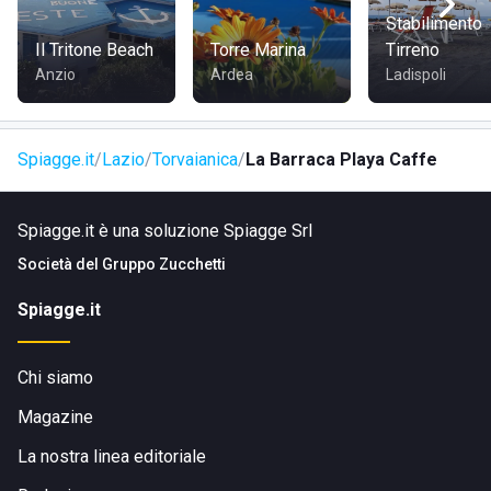
Come raggiungere La Barraca Playa Caffè
Stabilimento
Il Tritone Beach
Torre Marina
Tirreno
L'indirizzo dello stabilimento è
Lungo Mare delle Sirene
Anzio
Ardea
Ladispoli
105
e dista solamente quindici minuti a piedi dal centro di
Torvaianica
. Inoltre, La Barraca Playa Caffè è anche
facilmente raggiungibile da Roma in un'ora di macchina.
Spiagge.it
Lazio
Torvaianica
La Barraca Playa Caffe
Spiagge.it è una soluzione Spiagge Srl
Società del
Gruppo Zucchetti
Spiagge.it
Chi siamo
Magazine
La nostra linea editoriale