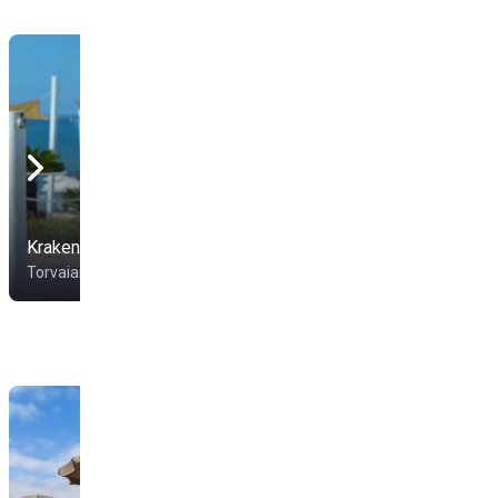
Kraken Lounge Beach
Florida Beach Club
Torvaianica
Torvaianica