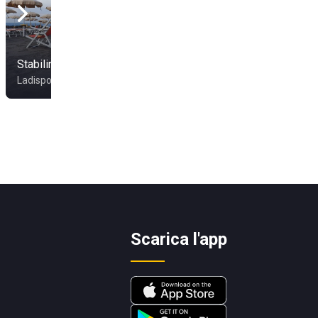
Stabilimento Tirreno
T-Village Beach
Ladispoli
Anzio
Scarica l'app