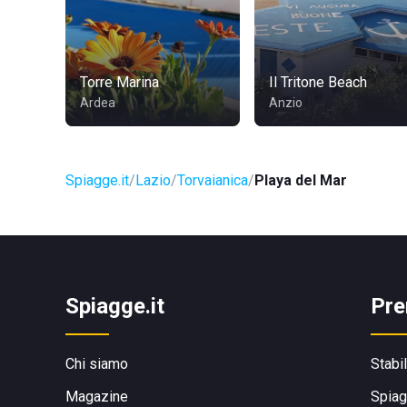
Torre Marina
Il Tritone Beach
Ardea
Anzio
Spiagge.it
Lazio
Torvaianica
Playa del Mar
Spiagge.it
Pre
Chi siamo
Stabi
Magazine
Spiag