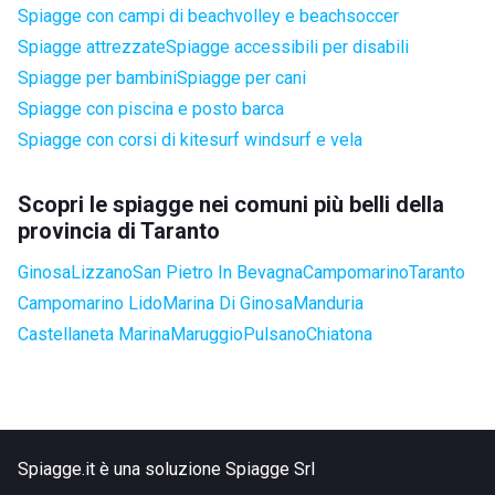
Spiagge con campi di beachvolley e beachsoccer
Spiagge attrezzate
Spiagge accessibili per disabili
Spiagge per bambini
Spiagge per cani
Spiagge con piscina e posto barca
Spiagge con corsi di kitesurf windsurf e vela
Scopri le spiagge nei comuni più belli della
provincia di Taranto
Ginosa
Lizzano
San Pietro In Bevagna
Campomarino
Taranto
Campomarino Lido
Marina Di Ginosa
Manduria
Castellaneta Marina
Maruggio
Pulsano
Chiatona
Spiagge.it è una soluzione Spiagge Srl