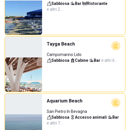
Sabbiosa
·
Bar
·
Ristorante
·
e altri 2…
Tayga Beach
Campomarino Lido
Sabbiosa
·
Cabine
·
Bar
·
e altri 6…
Aquarium Beach
San Pietro In Bevagna
Sabbiosa
·
Accesso animali
·
Bar
·
e altri 7…