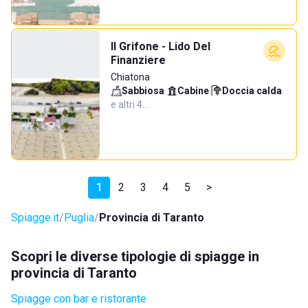
Il Grifone - Lido Del
Finanziere
Chiatona
Sabbiosa
·
Cabine
·
Doccia calda
·
e altri 4…
1
2
3
4
5
>
Spiagge.it
Puglia
Provincia di Taranto
Scopri le diverse tipologie di spiagge in
provincia di Taranto
Spiagge con bar e ristorante