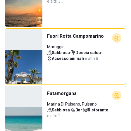
e altri 3…
Fuori Rotta Campomarino
Maruggio
Sabbiosa
·
Doccia calda
·
Accesso animali
·
e altri 8…
Fatamorgana
Marina Di Pulsano, Pulsano
Sabbiosa
·
Bar
·
Ristorante
·
e altri 2…