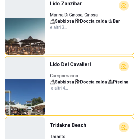
Lido Zanzibar
Marina Di Ginosa, Ginosa
Sabbiosa
·
Doccia calda
·
Bar
·
e altri 3…
Lido Dei Cavalieri
Campomarino
Sabbiosa
·
Doccia calda
·
Piscina
·
e altri 4…
Tridakna Beach
Taranto