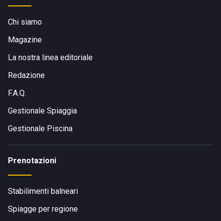
lido prevede un breve percorso di circa 200 metri
Chi siamo
attraversando una pineta di Pino d’Aleppo e macchia
mediterranea, offrendo un ingresso naturale e suggestivo
Magazine
verso la spiaggia.
La nostra linea editoriale
Visita il sito di
Lido Zanzibar
Redazione
F.A.Q.
Gestionale Spiaggia
Gestionale Piscina
Prenotazioni
Stabilimenti balneari
Spiagge per regione