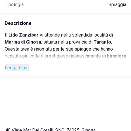
Tipologia
Spiaggia
Descrizione
Il
Lido Zanzibar
vi attende nella splendida località di
Marina di Ginosa
, situata nella provincia di
Taranto
.
Questa area è rinomata per le sue spiagge che hanno
ricevuto più volte il prestigioso riconoscimento di
bandiera
blu
, grazie al suo mare cristallino e ai fondali sabbiosi
Leggi di più
ideali per famiglie. La spiaggia, caratterizzata da
sabbia
fine
, è circondata da vaste
pinete
, offrendo un’esperienza
balneare unica e rilassante.
Il Lido Zanzibar, costruito con materiali naturali come canne
di bambù e legno, evoca un'atmosfera paradisiaca.
All'interno, troverete un
ristorante
rinomato per piatti locali
capaci di soddisfare i palati più esigenti. La spiaggia del
Viale Mar Dei Coralli, SNC, 74025, Ginosa