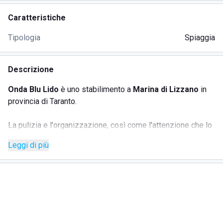
Caratteristiche
Tipologia
Spiaggia
Descrizione
Onda Blu Lido
è uno stabilimento a
Marina di Lizzano
in
provincia di Taranto.
La pulizia e l'organizzazione, così come l'attenzione che lo
staff riserva a ogni ospite, sono un suo
punto di forza
. La
Leggi di più
bellezza del mare del Salento
, con le sue acque
cristalline, è cosa nota e la spiaggia, estesa e di sabbia
bianca e fine, non è da meno.
Attrezzata con lettini, sdraio e ombrelloni, assicura a ogni
ospite il proprio spazio di privacy e di relax. Il Lido viene
incontro alle
famiglie con bambini
mettendo a loro