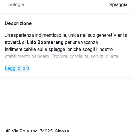
Tipologia
Spiaggia
Descrizione
Un'esperienza indimenticabile, unica nel suo genere! Vieni a
trovarci, al
Lido Boomerang
per una vacanza
indimenticabile sulle spiagge ioniche scegli il nostro
stabilimento balneare! Troverai cordialità, servizi di alta
qualità e tanto altro... che aspetti? Siamo Bandiera Blu 2022
Leggi di più
e Bandiera Verde 2022, abbiamo inoltre:
SERVIZI SPIAGGIA
Disponiamo di un’ampia spiaggia provvista di una
dotazione completa di attrezzature specifiche in grado di
garantire la massima sicurezza: pedane a norma di legge e
molto altro
Via Pola snc, 74025, Ginosa