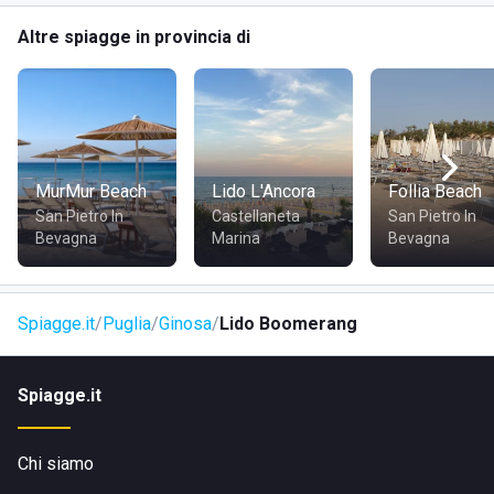
Altre spiagge in provincia di
MurMur Beach
Lido L'Ancora
Follia Beach
San Pietro In
Castellaneta
San Pietro In
Bevagna
Marina
Bevagna
Spiagge.it
Puglia
Ginosa
Lido Boomerang
Spiagge.it
Chi siamo