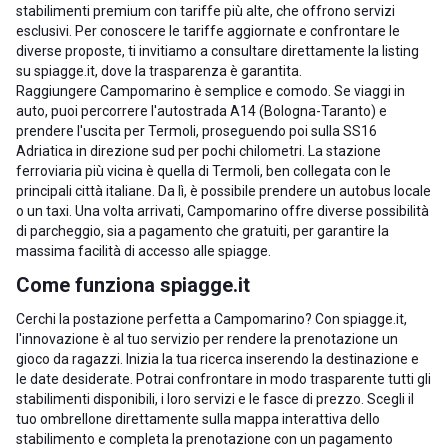
stabilimenti premium con tariffe più alte, che offrono servizi
esclusivi. Per conoscere le tariffe aggiornate e confrontare le
diverse proposte, ti invitiamo a consultare direttamente la listing
su spiagge.it, dove la trasparenza è garantita.
Raggiungere Campomarino è semplice e comodo. Se viaggi in
auto, puoi percorrere l'autostrada A14 (Bologna-Taranto) e
prendere l'uscita per Termoli, proseguendo poi sulla SS16
Adriatica in direzione sud per pochi chilometri. La stazione
ferroviaria più vicina è quella di Termoli, ben collegata con le
principali città italiane. Da lì, è possibile prendere un autobus locale
o un taxi. Una volta arrivati, Campomarino offre diverse possibilità
di parcheggio, sia a pagamento che gratuiti, per garantire la
massima facilità di accesso alle spiagge.
Come funziona spiagge.it
Cerchi la postazione perfetta a Campomarino? Con spiagge.it,
l'innovazione è al tuo servizio per rendere la prenotazione un
gioco da ragazzi. Inizia la tua ricerca inserendo la destinazione e
le date desiderate. Potrai confrontare in modo trasparente tutti gli
stabilimenti disponibili, i loro servizi e le fasce di prezzo. Scegli il
tuo ombrellone direttamente sulla mappa interattiva dello
stabilimento e completa la prenotazione con un pagamento