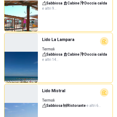
Sabbiosa
·
Cabine
·
Doccia calda
·
e altri 9…
Lido La Lampara
Termoli
Sabbiosa
·
Cabine
·
Doccia calda
·
e altri 14…
Lido Mistral
Termoli
Sabbiosa
·
Ristorante
·
e altri 6…