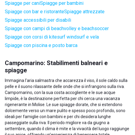
Spiagge per cani
Spiagge per bambini
Spiagge con bar e ristorante
Spiagge attrezzate
Spiagge accessibili per disabili
Spiagge con campi di beachvolley e beachsoccer
Spiagge con corsi di kitesurf windsurf e vela
Spiagge con piscina e posto barca
Campomarino: Stabilimenti balneari e
spiagge
Immagina l'aria salmastra che accarezza il viso, il sole caldo sulla
pelle e il suono rilassante delle onde che si infrangono sulla riva.
Campomarino, con la sua costa accogliente e le sue acque
limpide, è la destinazione perfetta per chi cerca una vacanza
rigenerante in Molise. Le sue spiagge dorate, che si estendono
dolcemente verso un mare pulito e spesso poco profondo, sono
ideali per famiglie con bambini e per chi desidera lunghe
passeggiate sulla riva. Il periodo migliore va da giugno a
settembre, quando il clima è mite e la vivacità del luogo raggiunge
il suo apice, offrendo un'esperienza di benessere totale.