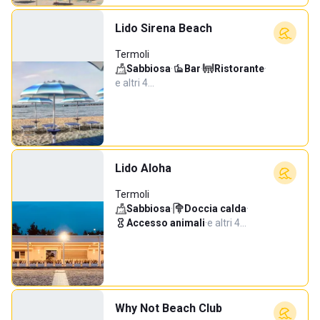
Lido Sirena Beach
Termoli
Sabbiosa
·
Bar
·
Ristorante
·
e altri 4…
Lido Aloha
Termoli
Sabbiosa
·
Doccia calda
·
Accesso animali
·
e altri 4…
Why Not Beach Club