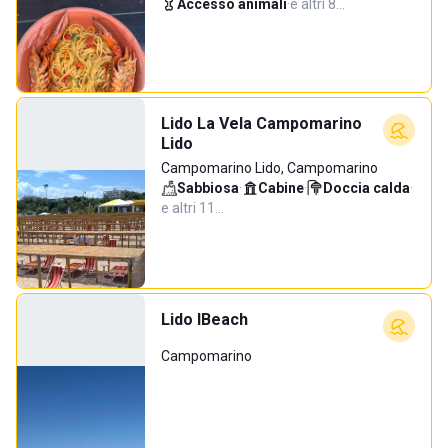
Accesso animali
·
e altri 8…
Lido La Vela Campomarino
Lido
Campomarino Lido, Campomarino
Sabbiosa
·
Cabine
·
Doccia calda
·
e altri 11…
Lido IBeach
Campomarino