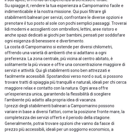
Su spiagge.it, rendere la tua esperienza a Campomarino facile e
indimenticabile è la nostra missione. Qui puoi filtrare gli
stabilimenti balneari per servizi, confrontare le diverse opzioni e
prenotare il tuo posto al sole con pochi semplici passaggi. Troverai
lidi moderni e accoglienti con ombrelloni, lettini, aree ristoro e
anche spazi dedicati ai giochi per bambini, pensati per soddisfare
ogni esigenza di benessere e divertimento.
La costa di Campomarino si estende per diversi chilometri,
offrendo una varietà di ambienti che si adattano a ogni
preferenza. La zona centrale, più vicina al centro abitato, è
solitamente la più vivace e offre una concentrazione maggiore di
servizi e attività. Qui gli stabilimenti sono ben attrezzati e
facilmente accessibili. Spostandosi verso nord o sud, si possono
trovare tratti di spiaggia più tranquilli e naturali, ideali per chi cerca
maggiore relax e contatto con la natura. Ogni area offre
un'esperienza unica, garantendo la flessibilità di scegliere
l'ambiente più adatto alla propria idea di vacanza.
I prezzi degli stabilimenti balneari a Campomarino possono
variare in base a diversi fattori, come la posizione fronte mare, la
completezza dei servizi offerti e il periodo della stagione.
Generalmente, potrai trovare opzioni che vanno da fasce di
prezzo più accessibili, ideali per un soggiorno economico, a