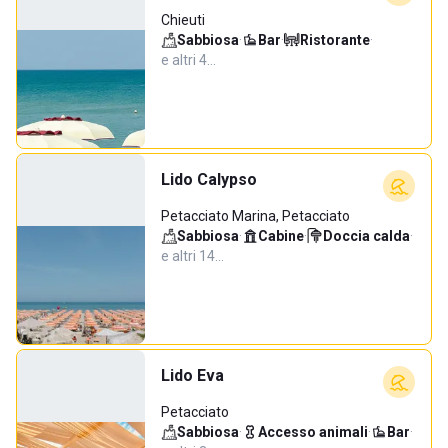
Chieuti
Sabbiosa
·
Bar
·
Ristorante
·
e altri 4…
Lido Calypso
Petacciato Marina, Petacciato
Sabbiosa
·
Cabine
·
Doccia calda
·
e altri 14…
Lido Eva
Petacciato
Sabbiosa
·
Accesso animali
·
Bar
·