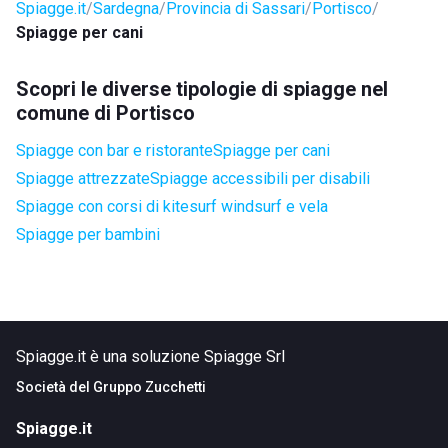
Spiagge.it
Sardegna
Provincia di Sassari
Portisco
Spiagge per cani
Scopri le diverse tipologie di spiagge nel
comune di Portisco
Spiagge con bar e ristorante
Spiagge per cani
Spiagge attrezzate
Spiagge accessibili per disabili
Spiagge con corsi di kitesurf windsurf e vela
Spiagge per bambini
Spiagge.it è una soluzione Spiagge Srl
Società del
Gruppo Zucchetti
Spiagge.it