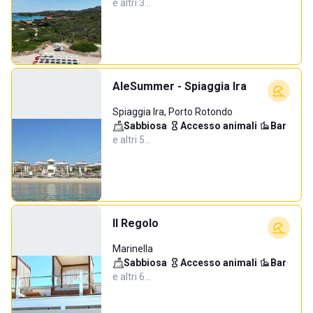
e altri 3…
AleSummer - Spiaggia Ira
Spiaggia Ira, Porto Rotondo
Sabbiosa
·
Accesso animali
·
Bar
·
e altri 5…
Il Regolo
Marinella
Sabbiosa
·
Accesso animali
·
Bar
·
e altri 6…