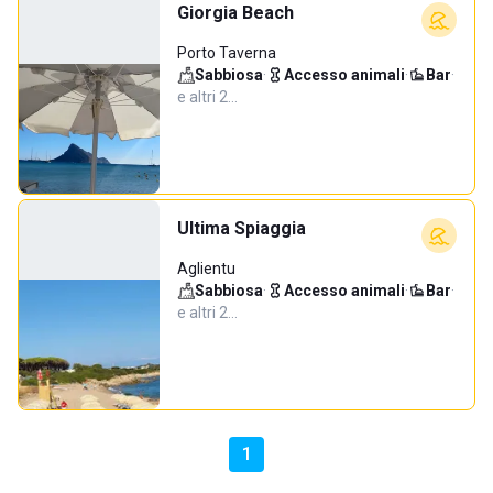
Giorgia Beach
Porto Taverna
Sabbiosa
·
Accesso animali
·
Bar
·
e altri 2…
Ultima Spiaggia
Aglientu
Sabbiosa
·
Accesso animali
·
Bar
·
e altri 2…
1