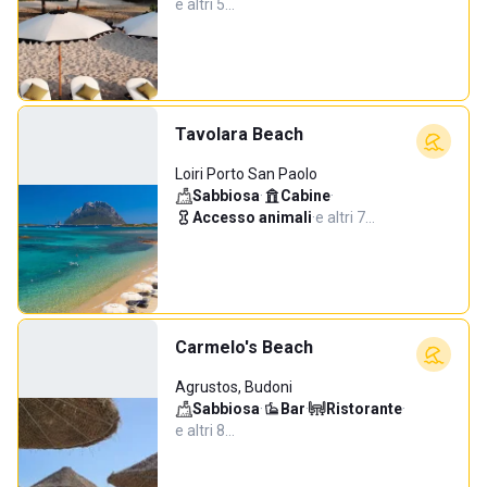
e altri 5…
Tavolara Beach
Loiri Porto San Paolo
Sabbiosa
·
Cabine
·
Accesso animali
·
e altri 7…
Carmelo's Beach
Agrustos, Budoni
Sabbiosa
·
Bar
·
Ristorante
·
e altri 8…