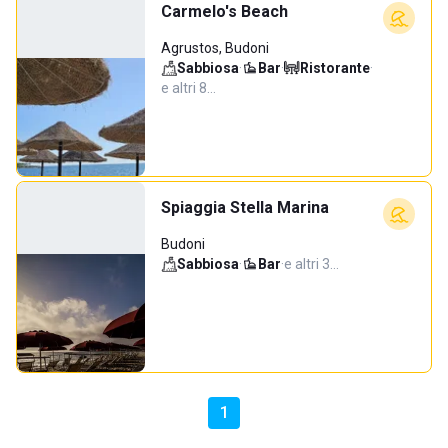
Carmelo's Beach
Agrustos, Budoni
Sabbiosa
·
Bar
·
Ristorante
·
e altri 8…
Spiaggia Stella Marina
Budoni
Sabbiosa
·
Bar
·
e altri 3…
1