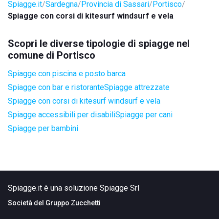
Spiagge.it
Sardegna
Provincia di Sassari
Portisco
Spiagge con corsi di kitesurf windsurf e vela
Scopri le diverse tipologie di spiagge nel
comune di Portisco
Spiagge con piscina e posto barca
Spiagge con bar e ristorante
Spiagge attrezzate
Spiagge con corsi di kitesurf windsurf e vela
Spiagge accessibili per disabili
Spiagge per cani
Spiagge per bambini
Spiagge.it è una soluzione Spiagge Srl
Società del
Gruppo Zucchetti