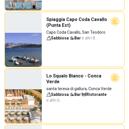
Spiaggia Capo Coda Cavallo
(Punta Est)
Capo Coda Cavallo, San Teodoro
Sabbiosa
·
Bar
·
e altri 8…
Lo Squalo Bianco - Conca
Verde
santa teresa di gallura, Conca Verde
Sabbiosa
·
Bar
·
Ristorante
·
e altri 6…