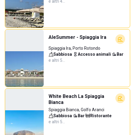
e altri 4…
AleSummer - Spiaggia Ira
Spiaggia Ira, Porto Rotondo
Sabbiosa
·
Accesso animali
·
Bar
·
e altri 5…
White Beach La Spiaggia
Bianca
Spiaggia Bianca, Golfo Aranci
Sabbiosa
·
Bar
·
Ristorante
·
e altri 5…