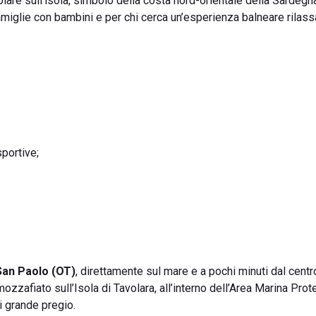
lare sull’isola, simbolo della costa nord-orientale della Sardegn
miglie con bambini e per chi cerca un’esperienza balneare rilass
sportive;
 San Paolo (OT)
, direttamente sul mare e a pochi minuti dal centr
zzafiato sull’Isola di Tavolara, all’interno dell’Area Marina Prot
i grande pregio.