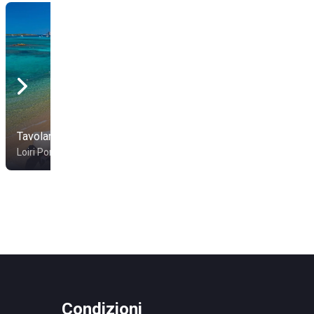
Lido Beach 57 - Hotel
Tavolara Beach
San Marco
Loiri Porto San Paolo
Alghero
Condizioni