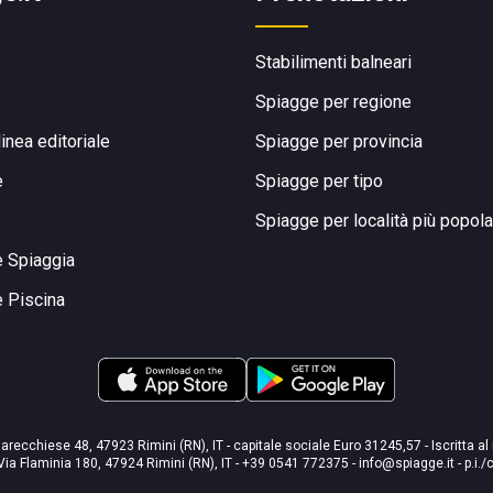
Stabilimenti balneari
Spiagge per regione
linea editoriale
Spiagge per provincia
e
Spiagge per tipo
Spiagge per località più popola
e Spiaggia
e Piscina
arecchiese 48, 47923 Rimini (RN), IT - capitale sociale Euro 31245,57 - Iscritta al
Via Flaminia 180, 47924 Rimini (RN), IT
-
+39 0541 772375
-
info@spiagge.it
- p.i