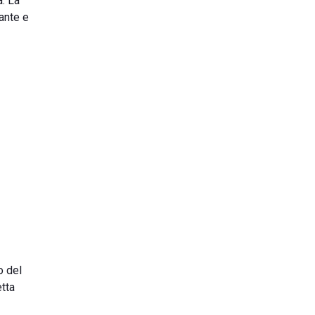
a. La
ante e
o del
etta