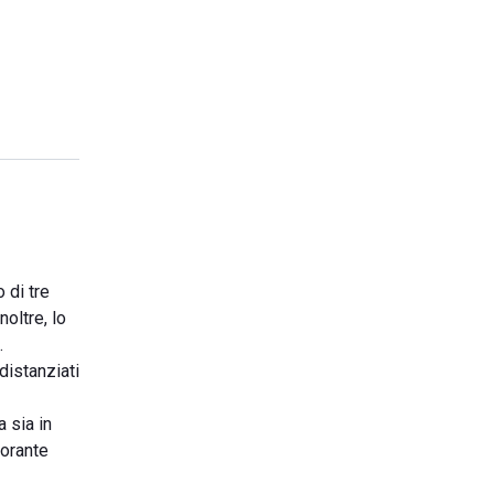
 di tre
oltre, lo
.
distanziati
a sia in
torante