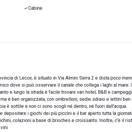
Cabine
rovincia di Lecce, è situato in Via Almini Serra 2 e dista poco meno
ico dove si può osservare il canale che collega i laghi al mare. In
ranto e lungo la strada è facile trovare vari hotel, B&B e campeggi
a è ben organizzata, con ombrelloni, sedie sdraio e lettini ben 
bia è sottile e non ci sono scogli né dentro, né fuori dall'acqua.
e depositare i giochi dei più piccini e il bar aperto tutta la giornat
chini, colazioni a base di brioches e croissants. Inoltre, c'è il ris
vini.