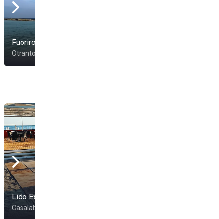
Fuorirotta Beach
Altair
Otranto
Otranto
Lido Exotic
Lido Coiba
Casalabate
Melendugno