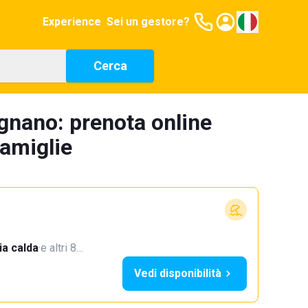
Experience
Sei un gestore?
Cerca
gnano: prenota online
famiglie
a calda
·
e altri 8…
Vedi disponibilità