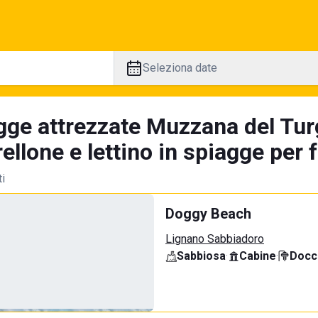
Seleziona date
gge attrezzate Muzzana del Tur
llone e lettino in spiagge per 
ti
Doggy Beach
Lignano Sabbiadoro
Sabbiosa
·
Cabine
·
Docci