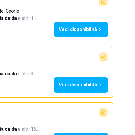
le, Caorle
a calda
·
e altri 11…
Vedi disponibilità
a calda
·
e altri 3…
Vedi disponibilità
a calda
·
e altri 16…