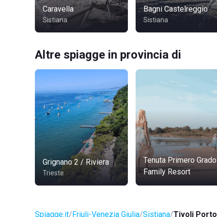
Caravella
Bagni Castelreggio
Sistiana
Sistiana
Altre spiagge in provincia di
Tenuta Primero Grado
Grignano 2 / Riviera
Family Resort
Trieste
Spiagge.it
Friuli-Venezia Giulia
Sistiana
Tivoli Port