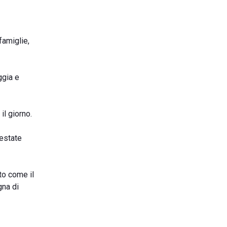
famiglie,
ggia e
il giorno.
’estate
to come il
gna di