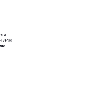
vare
oi verso
ente