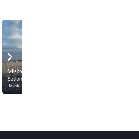
Stabilimento Balneare
Milano Beach Life
CBC Beach Club -
Settore A
Settore B
Jesolo
Jesolo