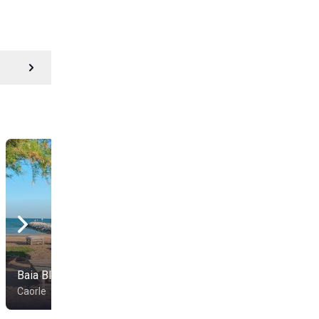
Baia Blu Beach
Bagni Arcobaleno
Caorle
Caorle