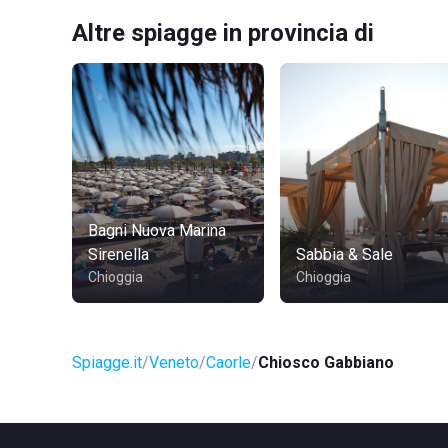
Altre spiagge in provincia di
Bagni Nuova Marina
Sirenella
Sabbia & Sale
Chioggia
Chioggia
Spiagge.it
Veneto
Caorle
Chiosco Gabbiano