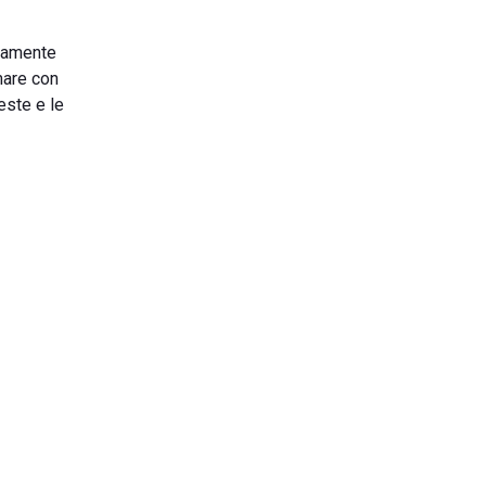
odamente
omare con
este e le