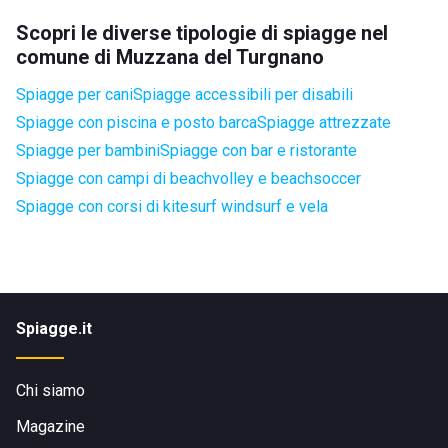
Scopri le diverse tipologie di spiagge nel
comune di Muzzana del Turgnano
Spiagge per cani
Spiagge accessibili per disabili
Spiagge con piscina e posto barca
Spiagge attrezzate
Spiagge per bambini
Spiagge con bar e ristorante
Spiagge con campi di beachvolley e beachsoccer
Spiagge con corsi di kitesurf windsurf e vela
Spiagge.it
Chi siamo
Magazine