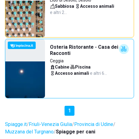
Lido di Jesolo, Jesolo
Sabbiosa
·
Accesso animali
·
e altri 2…
Osteria Ristorante - Casa dei
Racconti
Ceggia
Cabine
·
Piscina
·
Accesso animali
·
e altri 6…
1
Spiagge.it
Friuli-Venezia Giulia
Provincia di Udine
Muzzana del Turgnano
Spiagge per cani