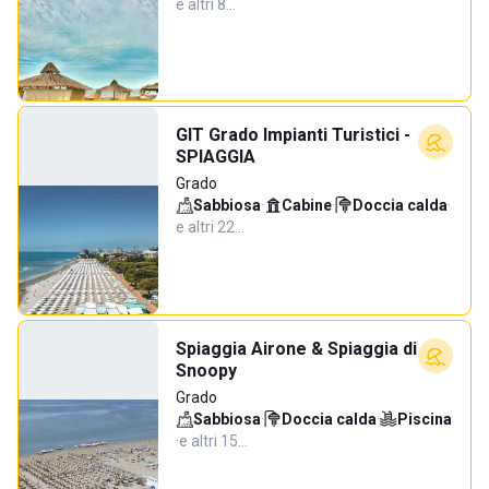
e altri 8…
GIT Grado Impianti Turistici -
SPIAGGIA
Grado
Sabbiosa
·
Cabine
·
Doccia calda
·
e altri 22…
Spiaggia Airone & Spiaggia di
Snoopy
Grado
Sabbiosa
·
Doccia calda
·
Piscina
·
e altri 15…