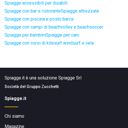
Spiagge accessibili per disabili
Spiagge con bar e ristorante
Spiagge attrezzate
Spiagge con piscina e posto barca
Spiagge con campi di beachvolley e beachsoccer
Spiagge per bambini
Spiagge per cani
Spiagge con corsi di kitesurf windsurf e vela
Spiagge.it è una soluzione Spiagge Srl
Società del
Gruppo Zucchetti
Spiagge.it
Chi siamo
Magazine