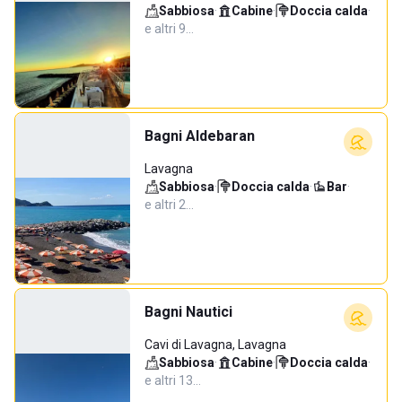
Sabbiosa
·
Cabine
·
Doccia calda
·
e altri 9…
Bagni Aldebaran
Lavagna
Sabbiosa
·
Doccia calda
·
Bar
·
e altri 2…
Bagni Nautici
Cavi di Lavagna, Lavagna
Sabbiosa
·
Cabine
·
Doccia calda
·
e altri 13…