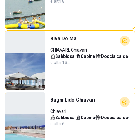
e altri 8…
Rîva Do Mâ
CHIAVARI, Chiavari
Sabbiosa
·
Cabine
·
Doccia calda
·
e altri 13…
Bagni Lido Chiavari
Chiavari
Sabbiosa
·
Cabine
·
Doccia calda
·
e altri 6…