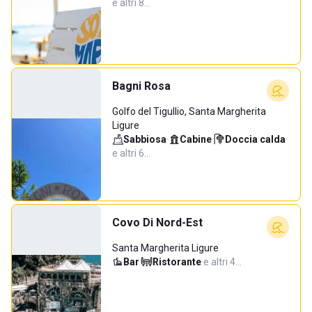
e altri 8…
Bagni Rosa
Golfo del Tigullio, Santa Margherita
Ligure
Sabbiosa
·
Cabine
·
Doccia calda
·
e altri 6…
Covo Di Nord-Est
Santa Margherita Ligure
Bar
·
Ristorante
·
e altri 4…