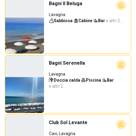
Bagni Il Beluga
Lavagna
Sabbiosa
·
Cabine
·
Bar
·
e altri 2…
Bagni Serenella
Lavagna
Doccia calda
·
Piscina
·
Bar
·
e altri 2…
Club Sol Levante
Cavi, Lavagna