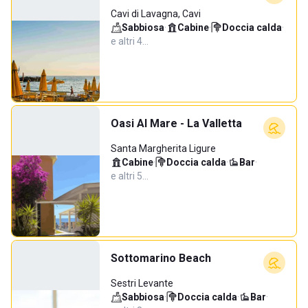
Cavi di Lavagna, Cavi
Sabbiosa
·
Cabine
·
Doccia calda
·
e altri 4…
Oasi Al Mare - La Valletta
Santa Margherita Ligure
Cabine
·
Doccia calda
·
Bar
·
e altri 5…
Sottomarino Beach
Sestri Levante
Sabbiosa
·
Doccia calda
·
Bar
·