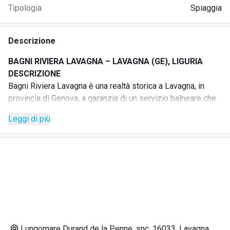
Tipologia
Spiaggia
Descrizione
BAGNI RIVIERA LAVAGNA – LAVAGNA (GE), LIGURIA
DESCRIZIONE
Bagni Riviera Lavagna è una realtà storica a Lavagna, in
provincia di Genova, a garanzia di un servizio balneare che
si è evoluto nel tempo per rispondere alle richieste dei
Leggi di più
clienti e fidelizzare le persone che ogni anno frequentano
la struttura.
Lo stabilimento si distingue per tranquillità, cortesia,
professionalità e disponibilità, caratteristiche apprezzate
dalle famiglie che scelgono di trascorrere qui il proprio
momento balneare, anche con bambini.
La struttura è adatta anche a chi desidera vivere la spiaggia
con il proprio cane, grazie a postazioni dedicate con lettino
specifico e possibilità di rinfrescamento. L’ambiente è
Lungomare Durand de la Penne, snc, 16033, Lavagna