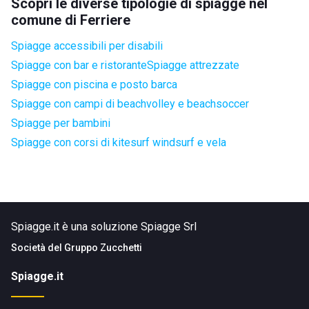
Scopri le diverse tipologie di spiagge nel
comune di Ferriere
Spiagge accessibili per disabili
Spiagge con bar e ristorante
Spiagge attrezzate
Spiagge con piscina e posto barca
Spiagge con campi di beachvolley e beachsoccer
Spiagge per bambini
Spiagge con corsi di kitesurf windsurf e vela
Spiagge.it è una soluzione Spiagge Srl
Società del
Gruppo Zucchetti
Spiagge.it