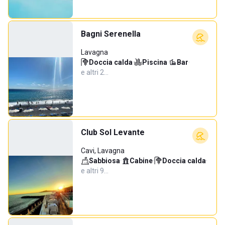
Bagni Serenella
Lavagna
Doccia calda
·
Piscina
·
Bar
·
e altri 2…
Club Sol Levante
Cavi, Lavagna
Sabbiosa
·
Cabine
·
Doccia calda
·
e altri 9…