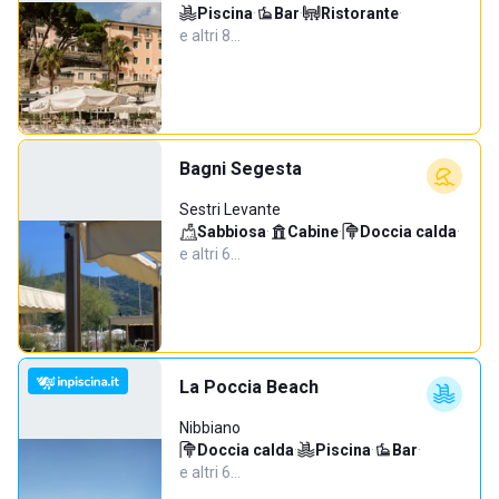
Piscina
·
Bar
·
Ristorante
·
e altri 8…
Bagni Segesta
Sestri Levante
Sabbiosa
·
Cabine
·
Doccia calda
·
e altri 6…
La Poccia Beach
Nibbiano
Doccia calda
·
Piscina
·
Bar
·
e altri 6…