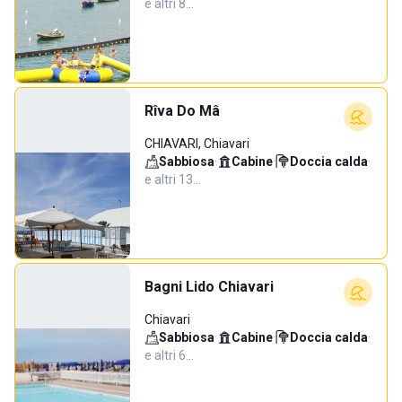
e altri 8…
Rîva Do Mâ
CHIAVARI, Chiavari
Sabbiosa
·
Cabine
·
Doccia calda
·
e altri 13…
Bagni Lido Chiavari
Chiavari
Sabbiosa
·
Cabine
·
Doccia calda
·
e altri 6…