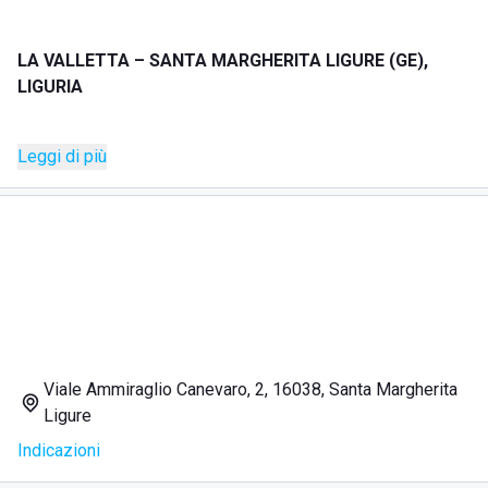
LA VALLETTA – SANTA MARGHERITA LIGURE (GE),
LIGURIA
DESCRIZIONE
Leggi di più
La Valletta è uno stabilimento balneare situato sul
lungomare di Santa Margherita Ligure, con ampia spiaggia
attrezzata e servizi pensati per famiglie, coppie e gruppi di
amici.
La struttura offre ombrelloni con lettini, in un ambiente
curato e accogliente, ideale per chi desidera trascorrere
una giornata di mare all’insegna del comfort e del relax.
Viale Ammiraglio Canevaro, 2, 16038, Santa Margherita
Ligure
SERVIZI
Indicazioni
Ombrelloni