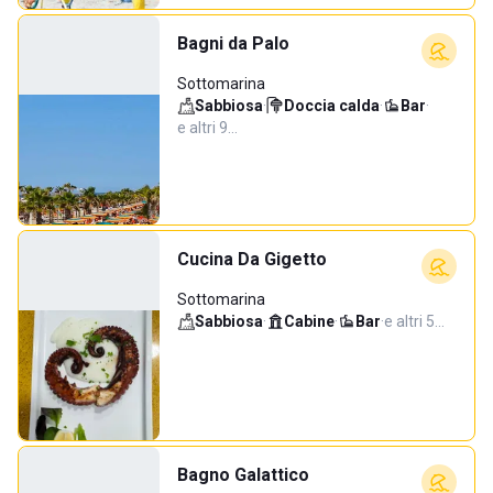
Bagni da Palo
Sottomarina
Sabbiosa
·
Doccia calda
·
Bar
·
e altri 9…
Cucina Da Gigetto
Sottomarina
Sabbiosa
·
Cabine
·
Bar
·
e altri 5…
Bagno Galattico