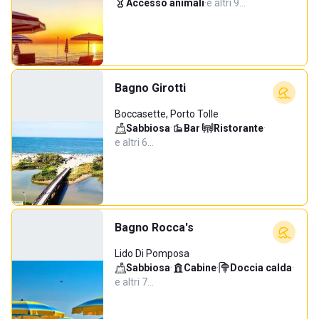
Accesso animali
·
e altri 9…
Bagno Girotti
Boccasette, Porto Tolle
Sabbiosa
·
Bar
·
Ristorante
·
e altri 6…
Bagno Rocca's
Lido Di Pomposa
Sabbiosa
·
Cabine
·
Doccia calda
·
e altri 7…