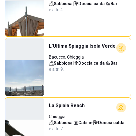
Sabbiosa
·
Doccia calda
·
Bar
·
e altri 4…
L'Ultima Spiaggia Isola Verde
Bacucco, Chioggia
Sabbiosa
·
Doccia calda
·
Bar
·
e altri 9…
La Spiaia Beach
Chioggia
Sabbiosa
·
Cabine
·
Doccia calda
·
e altri 7…