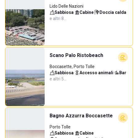
Lido Delle Nazioni
Sabbiosa
·
Cabine
·
Doccia calda
·
e altri 8…
Scano Palo Ristobeach
Boccasette, Porto Tolle
Sabbiosa
·
Accesso animali
·
Bar
·
e altri 5…
Bagno Azzurra Boccasette
Porto Tolle
Sabbiosa
·
Cabine
·