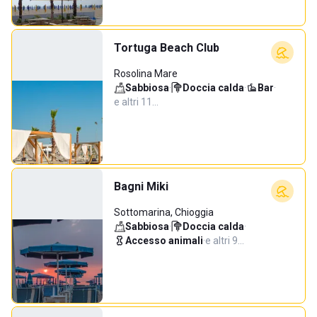
Tortuga Beach Club
Rosolina Mare
Sabbiosa
·
Doccia calda
·
Bar
·
e altri 11…
Bagni Miki
Sottomarina, Chioggia
Sabbiosa
·
Doccia calda
·
Accesso animali
·
e altri 9…