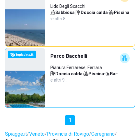
Lido Degli Scacchi
Sabbiosa
·
Doccia calda
·
Piscina
·
e altri 8…
Parco Bacchelli
Pianura Ferrarese, Ferrara
Doccia calda
·
Piscina
·
Bar
·
e altri 9…
1
Spiagge.it
Veneto
Provincia di Rovigo
Ceregnano