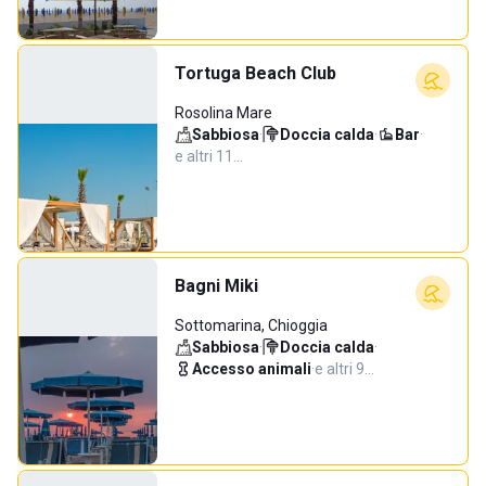
Tortuga Beach Club
Rosolina Mare
Sabbiosa
·
Doccia calda
·
Bar
·
e altri 11…
Bagni Miki
Sottomarina, Chioggia
Sabbiosa
·
Doccia calda
·
Accesso animali
·
e altri 9…