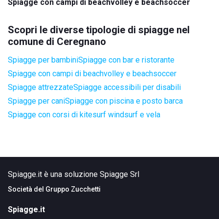
Spiagge con campi di beachvolley e beachsoccer
Scopri le diverse tipologie di spiagge nel
comune di Ceregnano
Spiagge per bambini
Spiagge con bar e ristorante
Spiagge con campi di beachvolley e beachsoccer
Spiagge attrezzate
Spiagge accessibili per disabili
Spiagge per cani
Spiagge con piscina e posto barca
Spiagge con corsi di kitesurf windsurf e vela
Spiagge.it è una soluzione Spiagge Srl
Società del
Gruppo Zucchetti
Spiagge.it