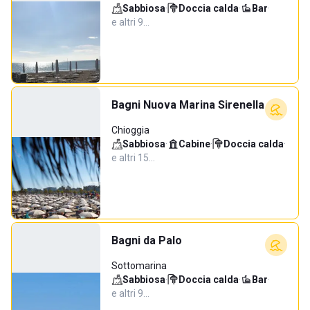
Sabbiosa
·
Doccia calda
·
Bar
·
e altri 9…
Bagni Nuova Marina Sirenella
Chioggia
Sabbiosa
·
Cabine
·
Doccia calda
·
e altri 15…
Bagni da Palo
Sottomarina
Sabbiosa
·
Doccia calda
·
Bar
·
e altri 9…