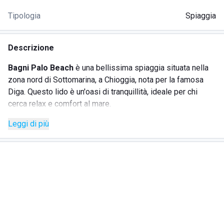
Tipologia
Spiaggia
Descrizione
Bagni Palo Beach
è una bellissima spiaggia situata nella
zona nord di Sottomarina, a Chioggia, nota per la famosa
Diga. Questo lido è un'oasi di tranquillità, ideale per chi
cerca relax e comfort al mare.
Leggi di più
La spiaggia è caratterizzata da palme e camminamenti che
creano un'atmosfera esotica e rilassante. Bagni Palo Beach
offre un servizio completo con lettini, ombrelloni, gazebo e
capanne per garantire il massimo del comfort.
SERVIZI
Ampio e comodo parcheggio coperto all'interno della
struttura