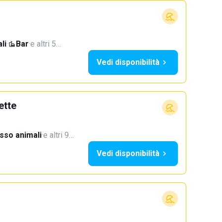
li
·
Bar
·
e altri 5…
Vedi disponibilità
ette
sso animali
·
e altri 9…
Vedi disponibilità