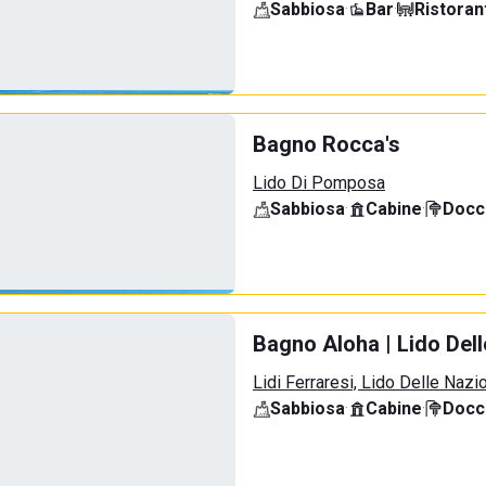
Sabbiosa
·
Bar
·
Ristoran
Bagno Rocca's
Lido Di Pomposa
Sabbiosa
·
Cabine
·
Docci
Bagno Aloha | Lido Dell
Lidi Ferraresi, Lido Delle Nazi
Sabbiosa
·
Cabine
·
Docci