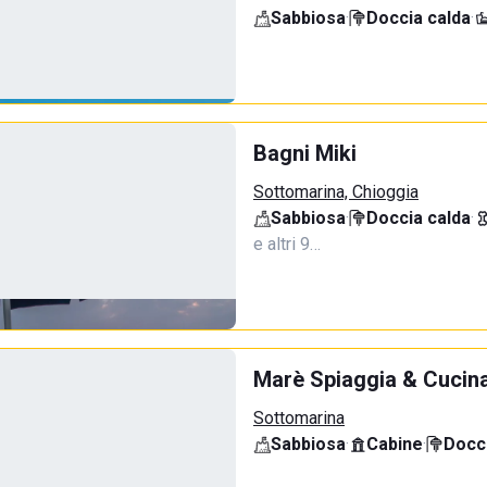
Sabbiosa
·
Doccia calda
·
Bagni Miki
Sottomarina, Chioggia
Sabbiosa
·
Doccia calda
·
e altri 9…
Marè Spiaggia & Cucin
Sottomarina
Sabbiosa
·
Cabine
·
Docci