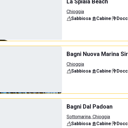
La Spiaia Beach
Chioggia
Sabbiosa
·
Cabine
·
Docci
Bagni Nuova Marina Sir
Chioggia
Sabbiosa
·
Cabine
·
Docci
Bagni Dal Padoan
Sottomarina, Chioggia
Sabbiosa
·
Cabine
·
Docci