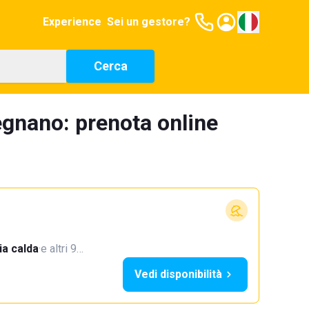
Experience
Sei un gestore?
Cerca
egnano: prenota online
a calda
·
e altri 9…
Vedi disponibilità