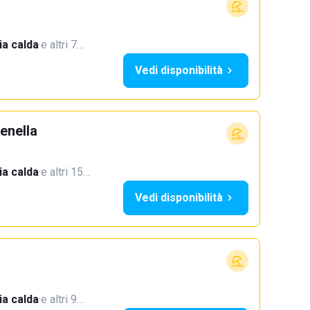
a calda
·
e altri 7…
Vedi disponibilità
enella
a calda
·
e altri 15…
Vedi disponibilità
a calda
·
e altri 9…