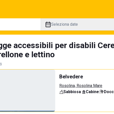
Seleziona date
gge accessibili per disabili Cer
llone e lettino
ti
Belvedere
Rosolina, Rosolina Mare
Sabbiosa
·
Cabine
·
Docci