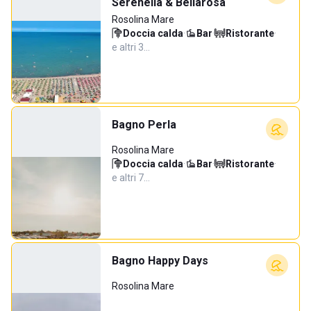
Serenella & Bellarosa
Rosolina Mare
Doccia calda
·
Bar
·
Ristorante
·
e altri 3…
Bagno Perla
Rosolina Mare
Doccia calda
·
Bar
·
Ristorante
·
e altri 7…
Bagno Happy Days
Rosolina Mare