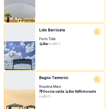
Lido Barricata
Porto Tolle
Bar
·
e altri 1…
Bagno Tamerici
Rosolina Mare
Doccia calda
·
Bar
·
Ristorante
·
e altri 5…