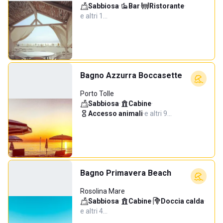
Sabbiosa
·
Bar
·
Ristorante
·
e altri 1…
Bagno Azzurra Boccasette
Porto Tolle
Sabbiosa
·
Cabine
·
Accesso animali
·
e altri 9…
Bagno Primavera Beach
Rosolina Mare
Sabbiosa
·
Cabine
·
Doccia calda
·
e altri 4…