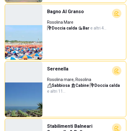
Bagno Al Granso
Rosolina Mare
Doccia calda
·
Bar
·
e altri 4…
Serenella
Rosolina mare, Rosolina
Sabbiosa
·
Cabine
·
Doccia calda
·
e altri 11…
Stabilimenti Balneari