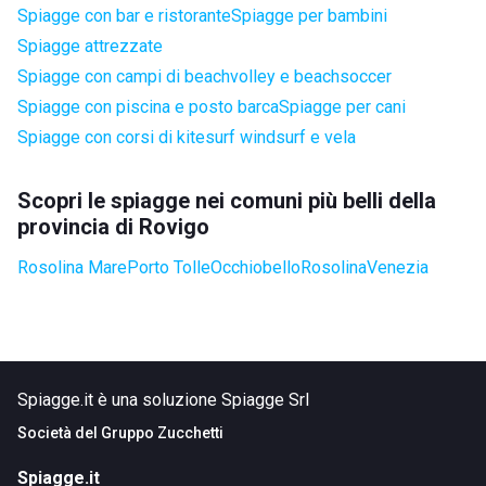
Spiagge con bar e ristorante
Spiagge per bambini
Spiagge attrezzate
Spiagge con campi di beachvolley e beachsoccer
Spiagge con piscina e posto barca
Spiagge per cani
Spiagge con corsi di kitesurf windsurf e vela
Scopri le spiagge nei comuni più belli della
provincia di Rovigo
Rosolina Mare
Porto Tolle
Occhiobello
Rosolina
Venezia
Spiagge.it è una soluzione Spiagge Srl
Società del
Gruppo Zucchetti
Spiagge.it