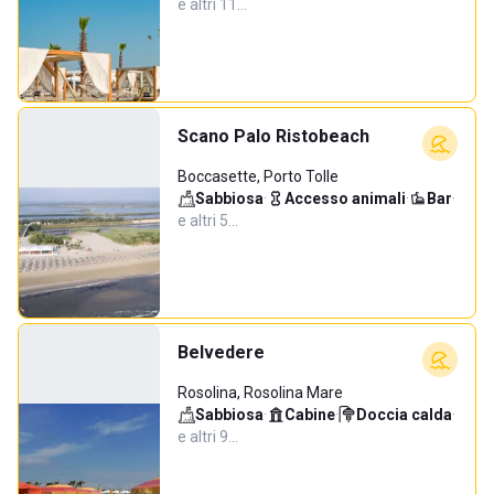
e altri 11…
Scano Palo Ristobeach
Boccasette, Porto Tolle
Sabbiosa
·
Accesso animali
·
Bar
·
e altri 5…
Belvedere
Rosolina, Rosolina Mare
Sabbiosa
·
Cabine
·
Doccia calda
·
e altri 9…