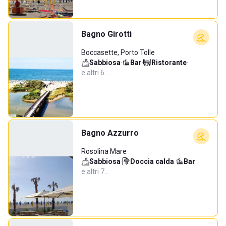
Bagno Girotti
Boccasette, Porto Tolle
Sabbiosa
·
Bar
·
Ristorante
·
e altri 6…
Bagno Azzurro
Rosolina Mare
Sabbiosa
·
Doccia calda
·
Bar
·
e altri 7…