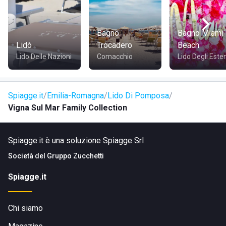
Per accedere al DolceVita Vigna Sul Mar, sarà necessario
entrare all'interno del Family Camping Village Vigna sul Mar,
Bagno
Bagno Miami
situato in Via Capanno Garibaldi 20. La struttura è
Lidò
Trocadero
Beach
facilmente accessibile in auto, e si trova a breve distanza
Lido Delle Nazioni
Comacchio
Lido Degli Este
dal centro abitato del Lido di Pomposa.
Spiagge.it
Emilia-Romagna
Lido Di Pomposa
Vigna Sul Mar Family Collection
Spiagge.it è una soluzione Spiagge Srl
Società del
Gruppo Zucchetti
Spiagge.it
Chi siamo