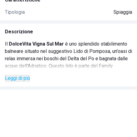
Tipologia
Spiaggia
Descrizione
Il
DolceVita Vigna Sul Mar
è uno splendido stabilimento
balneare situato nel suggestivo Lido di Pomposa, un'oasi di
relax immersa nei boschi del Delta del Po e bagnata dalle
acque dell'Adriatico. Questo lido è parte del Family
Camping Village Vigna sul Mar, offrendo una combinazione
Leggi di più
perfetta di comfort e natura per chi cerca una vacanza
indimenticabile sulla costa romagnola. Gli ospiti possono
usufruire di una spiaggia attrezzata con ombrelloni e lettini
per godere del sole in totale tranquillità. Inoltre, il lido è
noto per la sua accoglienza verso gli amici a quattro
zampe, considerandoli membri della famiglia.