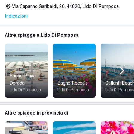
SERVIZI
Via Capanno Garibaldi, 20, 44020, Lido Di Pomposa
Indicazioni
Noleggio lettini e ombrelloni
Piscina
Servizi pet-friendly
Altre spiagge a Lido Di Pomposa
Ristorante
Minimarket
DOVE SI TROVA DOLCEVITA VIGNA SUL MAR
Bagno Playa
Il DolceVita Vigna Sul Mar si trova in Via Capanno Garibaldi
Dorada
Bagno Rocca's
Gallanti Beac
20, Lido di Pomposa, immerso nel cuore verde del Delta
Lido Di Pomposa
Lido Di Pomposa
Lido Di Pompo
del Po. Questa posizione privilegiata offre una
combinazione unica di mare e natura, l'ideale per chi cerca
tranquillità e bellezza paesaggistica.
Altre spiagge in provincia di
COME RAGGIUNGERE DOLCEVITA VIGNA SUL MAR