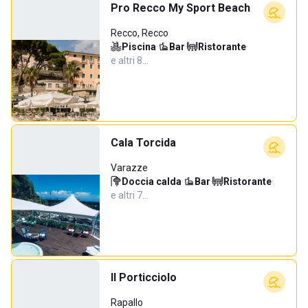
Pro Recco My Sport Beach
Recco, Recco
Piscina
·
Bar
·
Ristorante
·
e altri 8…
Cala Torcida
Varazze
Doccia calda
·
Bar
·
Ristorante
·
e altri 7…
Il Porticciolo
Rapallo