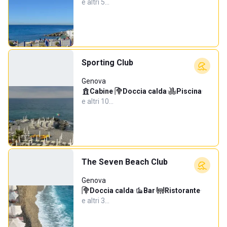
e altri 5…
Sporting Club
Genova
Cabine
·
Doccia calda
·
Piscina
·
e altri 10…
The Seven Beach Club
Genova
Doccia calda
·
Bar
·
Ristorante
·
e altri 3…