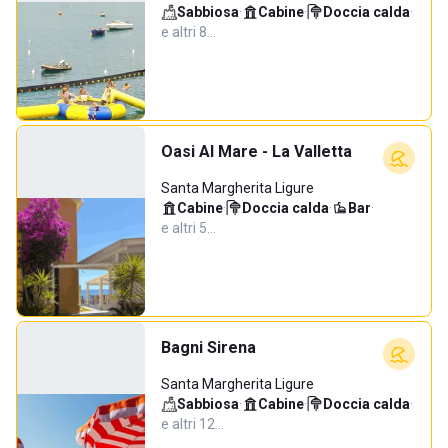
Sabbiosa
·
Cabine
·
Doccia calda
·
e altri 8…
Oasi Al Mare - La Valletta
Santa Margherita Ligure
Cabine
·
Doccia calda
·
Bar
·
e altri 5…
Bagni Sirena
Santa Margherita Ligure
Sabbiosa
·
Cabine
·
Doccia calda
·
e altri 12…