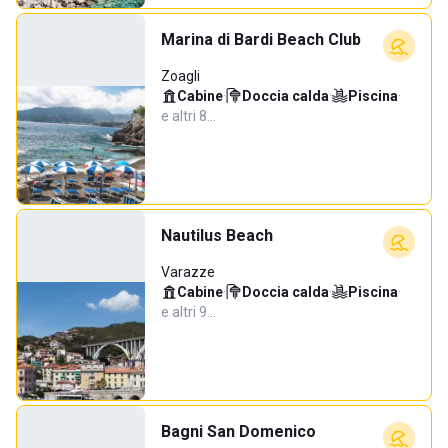
Marina di Bardi Beach Club
Zoagli
Cabine
·
Doccia calda
·
Piscina
·
e altri 8…
Nautilus Beach
Varazze
Cabine
·
Doccia calda
·
Piscina
·
e altri 9…
Bagni San Domenico