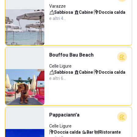
Varazze
Sabbiosa
·
Cabine
·
Doccia calda
·
e altri 4…
Bouffou Bau Beach
Celle Ligure
Sabbiosa
·
Cabine
·
Doccia calda
·
e altri 6…
Pappaciann'a
Celle Ligure
Doccia calda
·
Bar
·
Ristorante
·