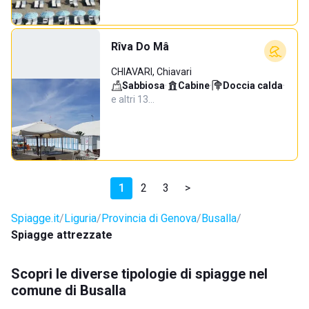
Rîva Do Mâ
CHIAVARI, Chiavari
Sabbiosa
·
Cabine
·
Doccia calda
·
e altri 13…
1
2
3
>
Spiagge.it
Liguria
Provincia di Genova
Busalla
Spiagge attrezzate
Scopri le diverse tipologie di spiagge nel
comune di Busalla