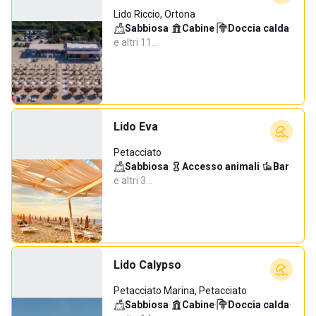
Lido Riccio, Ortona
Sabbiosa
·
Cabine
·
Doccia calda
·
e altri 11…
Lido Eva
Petacciato
Sabbiosa
·
Accesso animali
·
Bar
·
e altri 3…
Lido Calypso
Petacciato Marina, Petacciato
Sabbiosa
·
Cabine
·
Doccia calda
·