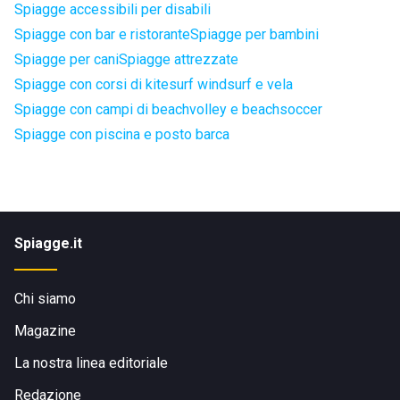
Spiagge accessibili per disabili
Spiagge con bar e ristorante
Spiagge per bambini
Spiagge per cani
Spiagge attrezzate
Spiagge con corsi di kitesurf windsurf e vela
Spiagge con campi di beachvolley e beachsoccer
Spiagge con piscina e posto barca
Spiagge.it
Chi siamo
Magazine
La nostra linea editoriale
Redazione