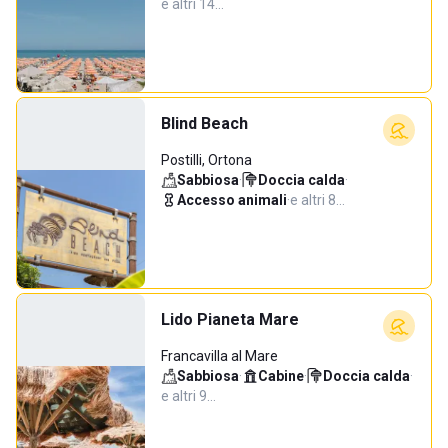
e altri 14…
Blind Beach
Postilli, Ortona
Sabbiosa
·
Doccia calda
·
Accesso animali
·
e altri 8…
Lido Pianeta Mare
Francavilla al Mare
Sabbiosa
·
Cabine
·
Doccia calda
·
e altri 9…