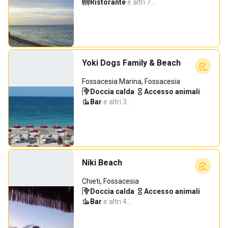
Ristorante
·
e altri 7…
Yoki Dogs Family & Beach
Fossacesia Marina, Fossacesia
Doccia calda
·
Accesso animali
·
Bar
·
e altri 3…
Niki Beach
Chieti, Fossacesia
Doccia calda
·
Accesso animali
·
Bar
·
e altri 4…