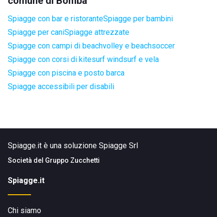
comune di Bomba
Spiagge con bar e ristorante
Spiagge per bambini
Spiagge per cani
Spiagge attrezzate
Spiagge con campi di beachvolley e beachsoccer
Spiagge con corsi di kitesurf windsurf e vela
Spiagge con piscina e posto barca
Spiagge accessibili per disabili
Spiagge.it è una soluzione Spiagge Srl
Società del
Gruppo Zucchetti
Spiagge.it
Chi siamo