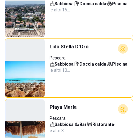
Sabbiosa
·
Doccia calda
·
Piscina
·
e altri 15…
Lido Stella D'Oro
Pescara
Sabbiosa
·
Doccia calda
·
Piscina
·
e altri 10…
Playa María
Pescara
Sabbiosa
·
Bar
·
Ristorante
·
e altri 3…