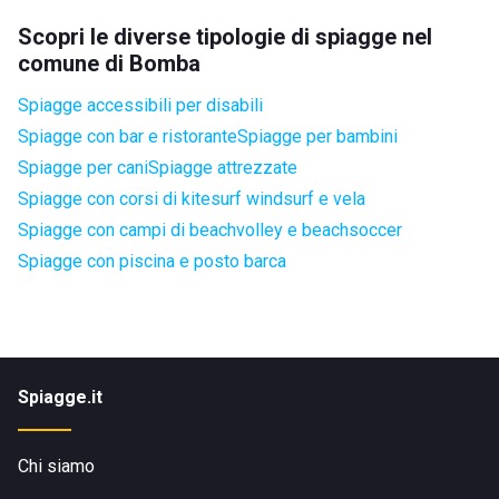
Scopri le diverse tipologie di spiagge nel
comune di Bomba
Spiagge accessibili per disabili
Spiagge con bar e ristorante
Spiagge per bambini
Spiagge per cani
Spiagge attrezzate
Spiagge con corsi di kitesurf windsurf e vela
Spiagge con campi di beachvolley e beachsoccer
Spiagge con piscina e posto barca
Spiagge.it
Chi siamo