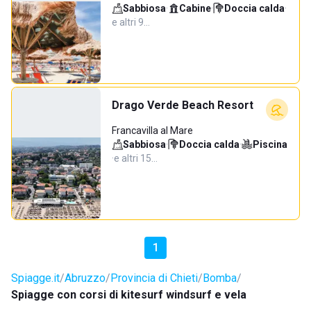
Sabbiosa
·
Cabine
·
Doccia calda
·
e altri 9…
Drago Verde Beach Resort
Francavilla al Mare
Sabbiosa
·
Doccia calda
·
Piscina
·
e altri 15…
1
Spiagge.it
Abruzzo
Provincia di Chieti
Bomba
Spiagge con corsi di kitesurf windsurf e vela