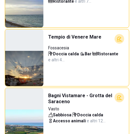
Ristorante
·
e altri 7…
Tempio di Venere Mare
Fossacesia
Doccia calda
·
Bar
·
Ristorante
·
e altri 4…
Bagni Vistamare - Grotta del
Saraceno
Vasto
Sabbiosa
·
Doccia calda
·
Accesso animali
·
e altri 12…