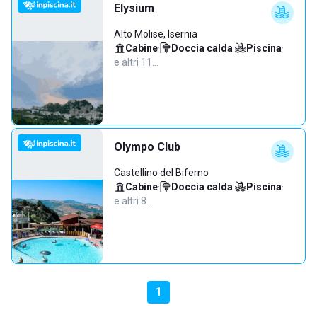
Elysium
Alto Molise, Isernia
Cabine
·
Doccia calda
·
Piscina
·
e altri 11…
Olympo Club
Castellino del Biferno
Cabine
·
Doccia calda
·
Piscina
·
e altri 8…
1