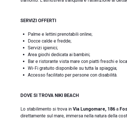
tramonto. L’atmosfera tranquilla e l’attenzione ai detta
SERVIZI OFFERTI
Palme e lettini prenotabili online;
Docce calde e fredde;
Servizi igienici;
Area giochi dedicata ai bambini;
Bar e ristorante vista mare con piatti freschi e local
Wi-Fi gratuito disponibile su tutta la spiaggia;
Accesso facilitato per persone con disabilità.
DOVE SI TROVA NIKI BEACH
Lo stabilimento si trova in
Via Lungomare, 186
a
Fo
direttamente sul mare, immersa nella natura della cos