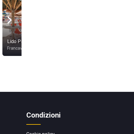
Lido Pianeta Mare
Teoma Beach
Francavilla al Mare
Ortona
Condizioni