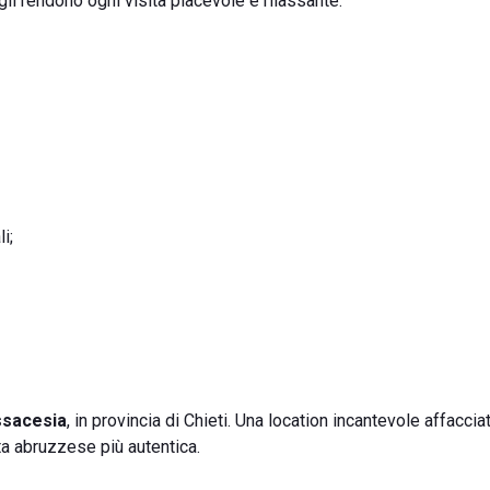
gli rendono ogni visita piacevole e rilassante.
i;
ssacesia
, in provincia di Chieti. Una location incantevole affaccia
ta abruzzese più autentica.