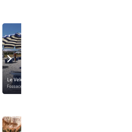
Le Vele Beach
Lido Galetta
Fossacesia
Fossacesia