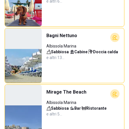
e altri 6…
Bagni Nettuno
Albissola Marina
Sabbiosa
·
Cabine
·
Doccia calda
·
e altri 13…
Mirage The Beach
Albissola Marina
Sabbiosa
·
Bar
·
Ristorante
·
e altri 5…