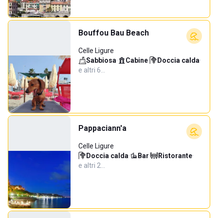
Bouffou Bau Beach
Celle Ligure
Sabbiosa
·
Cabine
·
Doccia calda
·
e altri 6…
Pappaciann'a
Celle Ligure
Doccia calda
·
Bar
·
Ristorante
·
e altri 2…