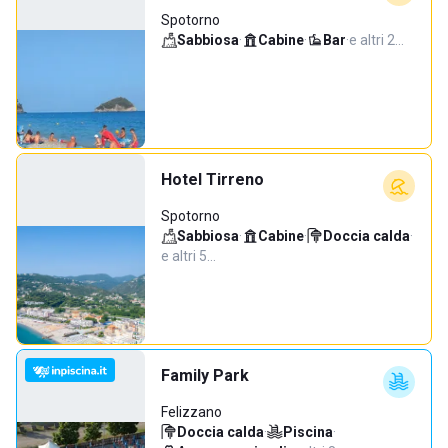
Spotorno
Sabbiosa
·
Cabine
·
Bar
·
e altri 2…
Hotel Tirreno
Spotorno
Sabbiosa
·
Cabine
·
Doccia calda
·
e altri 5…
Family Park
Felizzano
Doccia calda
·
Piscina
·