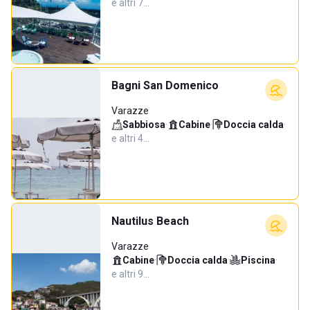
e altri 7…
Bagni San Domenico
Varazze
Sabbiosa
·
Cabine
·
Doccia calda
·
e altri 4…
Nautilus Beach
Varazze
Cabine
·
Doccia calda
·
Piscina
·
e altri 9…