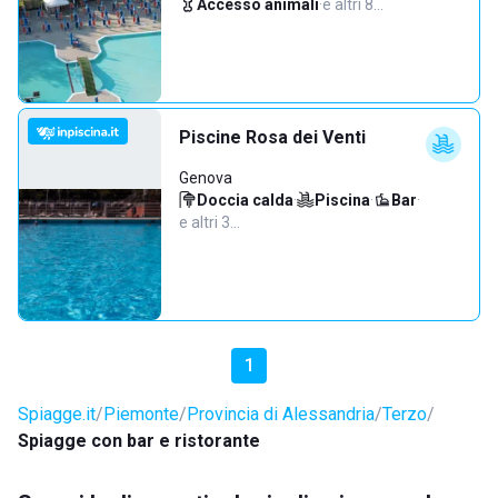
Accesso animali
·
e altri 8…
Piscine Rosa dei Venti
Genova
Doccia calda
·
Piscina
·
Bar
·
e altri 3…
1
Spiagge.it
Piemonte
Provincia di Alessandria
Terzo
Spiagge con bar e ristorante