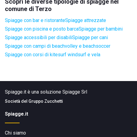
Scopri le diverse tipologie di spiagge nel
comune di Terzo
Spiagge con bar e ristorante
Spiagge attrezzate
Spiagge con piscina e posto barca
Spiagge per bambini
Spiagge accessibili per disabili
Spiagge per cani
Spiagge con campi di beachvolley e beachsoccer
Spiagge con corsi di kitesurf windsurf e vela
Spiagge.it è una soluzione Spiagge Srl
Società del
Gruppo Zucchetti
Spiagge.it
Chi siamo