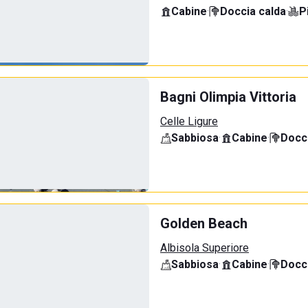
Cabine
·
Doccia calda
·
P
Bagni Olimpia Vittoria
Celle Ligure
Sabbiosa
·
Cabine
·
Docci
Golden Beach
Albisola Superiore
Sabbiosa
·
Cabine
·
Docci