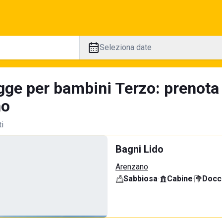
Seleziona date
gge per bambini Terzo: prenota
no
ti
Bagni Lido
Arenzano
Sabbiosa
·
Cabine
·
Docci