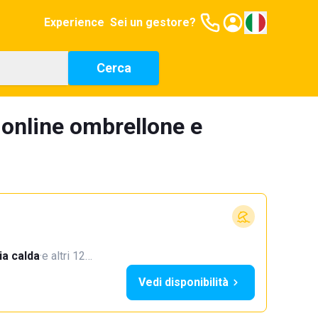
Experience
Sei un gestore?
Cerca
 online ombrellone e
a calda
·
e altri 12…
Vedi disponibilità