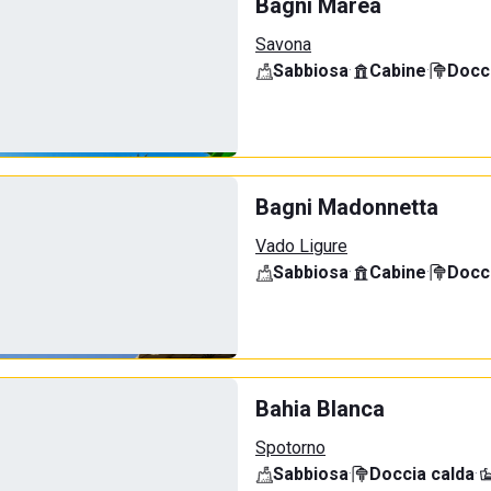
Bagni Marea
Savona
Sabbiosa
·
Cabine
·
Docci
Bagni Madonnetta
Vado Ligure
Sabbiosa
·
Cabine
·
Docci
Bahia Blanca
Spotorno
Sabbiosa
·
Doccia calda
·