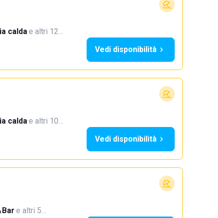
a calda
·
e altri 12…
Vedi disponibilità
a calda
·
e altri 10…
Vedi disponibilità
Bar
·
e altri 5…