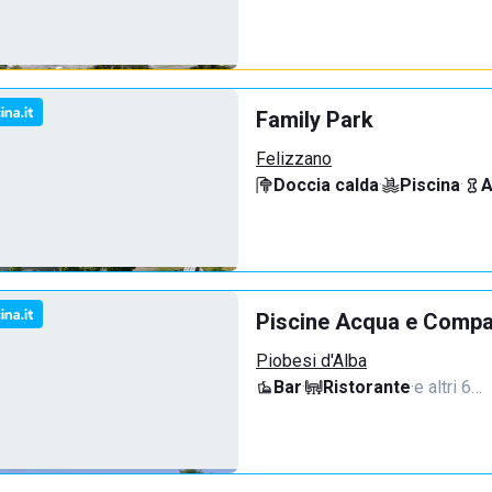
Family Park
Felizzano
Doccia calda
·
Piscina
·
A
Piscine Acqua e Compan
Piobesi d'Alba
Bar
·
Ristorante
·
e altri 6…