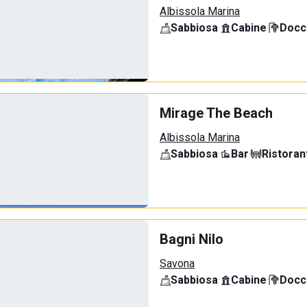
Albissola Marina
Sabbiosa
·
Cabine
·
Docci
Mirage The Beach
Albissola Marina
Sabbiosa
·
Bar
·
Ristoran
Bagni Nilo
Savona
Sabbiosa
·
Cabine
·
Docci